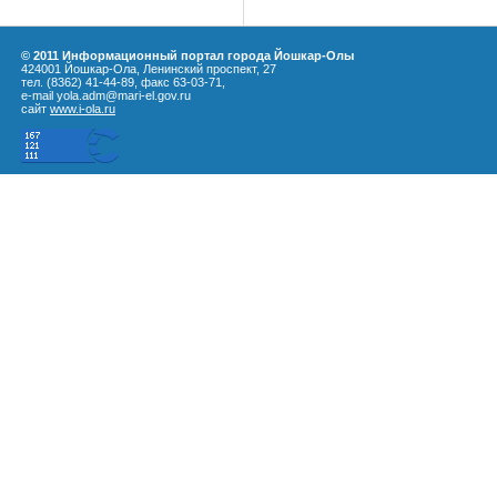
© 2011 Информационный портал города Йошкар-Олы
424001 Йошкар-Ола, Ленинский проспект, 27
тел. (8362) 41-44-89, факс 63-03-71,
e-mail yola.adm@mari-el.gov.ru
сайт
www.i-ola.ru