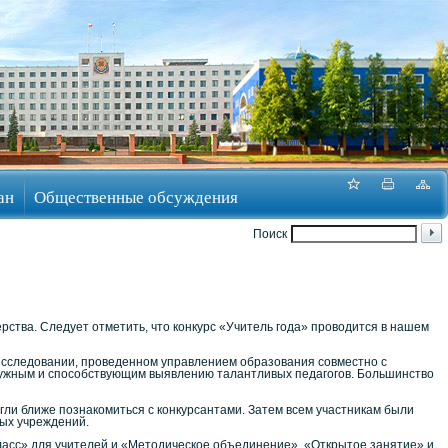
ан
Общественные обсуждения
Поиск
рства. Следует отметить, что конкурс «Учитель года» проводится в нашем
сследовании, проведенном управлением образования совместно с
о нужным и способствующим выявлению талантливых педагогов. Большинство
гли ближе познакомиться с конкурсантами. Затем всем участникам были
ных учреждений.
ласс» для учителей и «Методическое объединение», «Открытое занятие» и