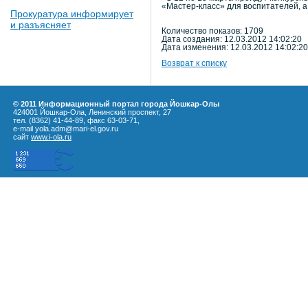
«Мастер-класс» для воспитателей, а
Прокуратура информирует
и разъясняет
Количество показов: 1709
Дата создания: 12.03.2012 14:02:20
Дата изменения: 12.03.2012 14:02:20
Возврат к списку
© 2011 Информационный портал города Йошкар-Олы
424001 Йошкар-Ола, Ленинский проспект, 27
тел. (8362) 41-44-89, факс 63-03-71,
e-mail yola.adm@mari-el.gov.ru
сайт
www.i-ola.ru