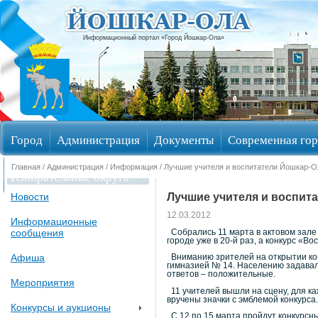
Информационный портал «Город Йошкар-Ола»
Город
Администрация
Документы
Современная гор
Главная
/
Администрация
/
Информация
/ Лучшие учителя и воспитатели Йошкар-
Избирательные округа
Лучшие учителя и воспит
Новости
12.03.2012
Информационные
сообщения
Собрались 11 марта в актовом зале 
городе уже в 20-й раз, а конкурс «В
Афиша
Вниманию зрителей на открытии ко
гимназией № 14. Населению задавали
ответов – положительные.
Мероприятия
11 учителей вышли на сцену, для ка
вручены значки с эмблемой конкурса
Конкурсы и аукционы
С 12 по 15 марта пройдут конкурсн