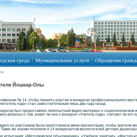
одская среда
Муниципальные услуги
Обращения гражд
Олы
атели Йошкар-Олы
гимназии № 14, чтобы принять участие в конкурсах профессионального масте
оспитатель года» стал самостоятельным лишь два года назад.
нкурсов был предоставлен любопытный видео-материал о социологическом и
сь вопросы о том, знают ли они о конкурсе «Учитель года», считают ли ег
ждого из участников была приготовлена мини-презентация, чтобы зрители мо
. Такие же значки получили и 14 конкурсантов-воспитателей детских дошколь
ые испытания: «Методическое объединение», «Учебное занятие», «Мастер-к