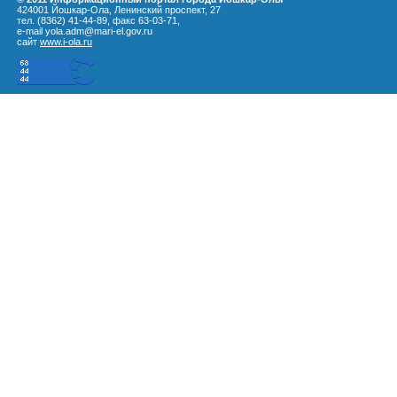
424001 Йошкар-Ола, Ленинский проспект, 27
тел. (8362) 41-44-89, факс 63-03-71,
e-mail yola.adm@mari-el.gov.ru
сайт
www.i-ola.ru