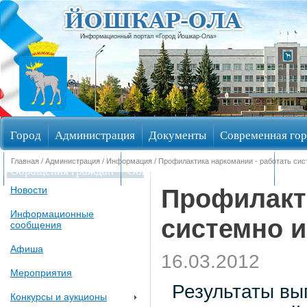
Информационный портал «Город Йошкар-Ола»
Город
Администрация
Документы
Современная гор
Главная
/
Администрация
/
Информация
/ Профилактика наркомании - работать сис
Обращения граждан
Общественные обсуждения
Изби
Профилакти
Новости
Информационные
системно и
сообщения
Афиша
16.03.2012
Мероприятия
Результаты вы
Конкурсы и аукционы