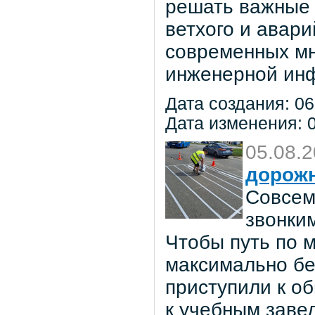
решать важные 
ветхого и авар
современных мн
инженерной инф
Дата создания: 06
Дата изменения: 0
05.08.
дорож
Совсем
звонки
Чтобы путь по 
максимально бе
приступили к о
к учебным заве