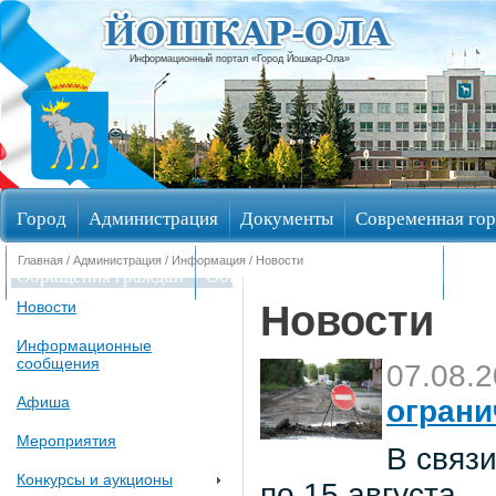
Информационный портал «Город Йошкар-Ола»
Город
Администрация
Документы
Современная гор
Главная
/
Администрация
/
Информация
/ Новости
Обращения граждан
Общественные обсуждения
Изби
Новости
Новости
Информационные
сообщения
07.08.
Афиша
ограни
Мероприятия
В связи
Конкурсы и аукционы
по 15 августа