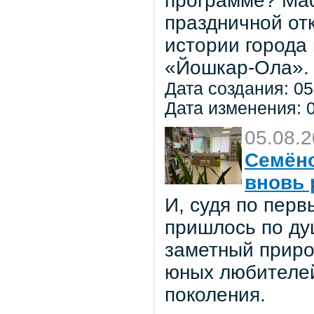
программе? Мас
праздничной от
истории города
«Йошкар-Ола».
Дата создания: 05
Дата изменения: 0
05.08.
Семёно
вновь 
И, судя по пер
пришлось по ду
заметный приро
юных любителей 
поколения.