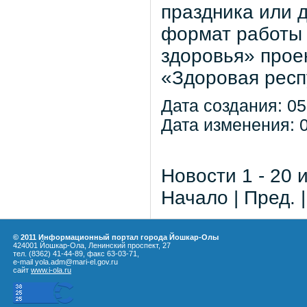
праздника или 
формат работы 
здоровья» прое
«Здоровая респ
Дата создания: 05
Дата изменения: 0
Новости 1 - 20 
Начало | Пред. 
© 2011 Информационный портал города Йошкар-Олы
424001 Йошкар-Ола, Ленинский проспект, 27
тел. (8362) 41-44-89, факс 63-03-71,
e-mail yola.adm@mari-el.gov.ru
сайт
www.i-ola.ru