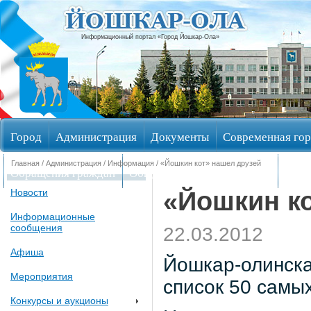
Информационный портал «Город Йошкар-Ола»
Город
Администрация
Документы
Современная гор
Главная
/
Администрация
/
Информация
/ «Йошкин кот» нашел друзей
Обращения граждан
Общественные обсуждения
Изби
«Йошкин ко
Новости
Информационные
сообщения
22.03.2012
Афиша
Йошкар-олинска
Мероприятия
список 50 самы
Конкурсы и аукционы