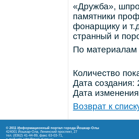
«Дружба», шпрот
памятники проф
фонарщику и т.д
странный и пор
По материалам
Количество пок
Дата создания: 
Дата изменения:
Возврат к списк
© 2011 Информационный портал города Йошкар-Олы
424001 Йошкар-Ола, Ленинский проспект, 27
тел. (8362) 41-44-89, факс 63-03-71,