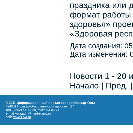
праздника или 
формат работы 
здоровья» прое
«Здоровая респ
Дата создания: 05
Дата изменения: 0
Новости 1 - 20 
Начало | Пред. 
© 2011 Информационный портал города Йошкар-Олы
424001 Йошкар-Ола, Ленинский проспект, 27
тел. (8362) 41-44-89, факс 63-03-71,
e-mail yola.adm@mari-el.gov.ru
сайт
www.i-ola.ru