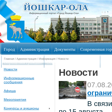
Информационный портал «Город Йошкар-Ола»
Город
Администрация
Документы
Современная гор
Главная
/
Администрация
/
Информация
/ Новости
Обращения граждан
Общественные обсуждения
Изби
Новости
Новости
Информационные
сообщения
07.08.
Афиша
ограни
Мероприятия
В связи
Конкурсы и аукционы
по 15 августа