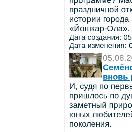
программе? Мас
праздничной от
истории города
«Йошкар-Ола».
Дата создания: 05
Дата изменения: 0
05.08.
Семёно
вновь 
И, судя по пер
пришлось по ду
заметный приро
юных любителей 
поколения.