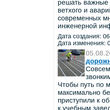
решать важные 
ветхого и авар
современных мн
инженерной инф
Дата создания: 06
Дата изменения: 0
05.08.
дорож
Совсем
звонки
Чтобы путь по 
максимально бе
приступили к о
к учебным заве