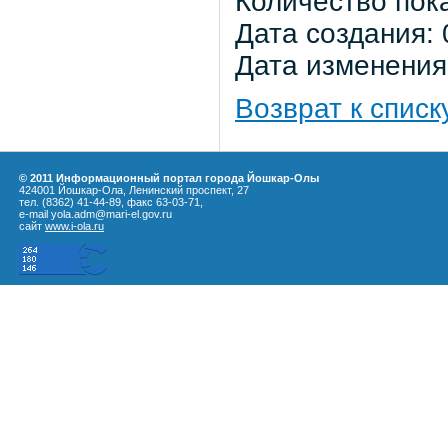
Количество пок
Дата создания: 
Дата изменения:
Возврат к списк
© 2011 Информационный портал города Йошкар-Олы
424001 Йошкар-Ола, Ленинский проспект, 27
тел. (8362) 41-44-89, факс 63-03-71,
e-mail yola.adm@mari-el.gov.ru
сайт
www.i-ola.ru