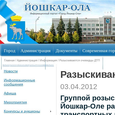
Информационный портал «Город Йошкар-Ола»
Город
Администрация
Документы
Современная гор
Главная
/
Администрация
/
Информация
/ Разыскиваются очевидцы ДТП
Обращения граждан
Общественные обсуждения
Изби
Разыскива
Новости
Информационные
сообщения
03.04.2012
Афиша
Группой розыс
Мероприятия
Йошкар-Оле р
Конкурсы и аукционы
транспортных 