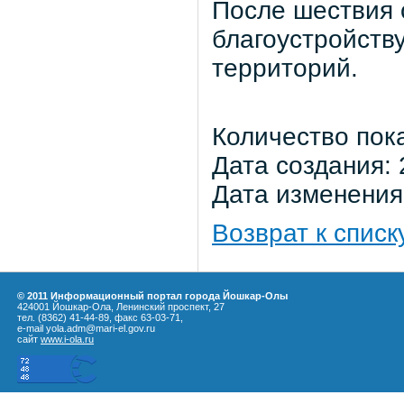
После шествия 
благоустройству
территорий.
Количество пок
Дата создания: 
Дата изменения:
Возврат к списк
© 2011 Информационный портал города Йошкар-Олы
424001 Йошкар-Ола, Ленинский проспект, 27
тел. (8362) 41-44-89, факс 63-03-71,
e-mail yola.adm@mari-el.gov.ru
сайт
www.i-ola.ru