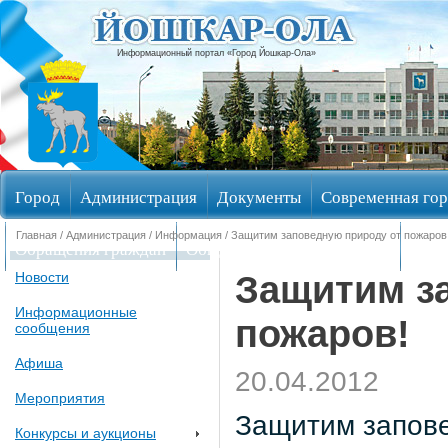
Информационный портал «Город Йошкар-Ола»
Город
Администрация
Документы
Современная гор
Главная
/
Администрация
/
Информация
/ Защитим заповедную природу от пожаров
Обращения граждан
Общественные обсуждения
Изби
Защитим з
Новости
Информационные
пожаров!
сообщения
Афиша
20.04.2012
Мероприятия
Защитим запове
Конкурсы и аукционы