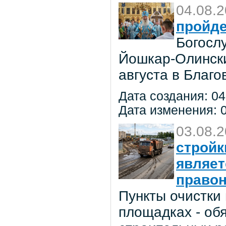
04.08.
пройде
Богосл
Йошкар-Олински
августа в Благ
Дата создания: 04
Дата изменения: 0
03.08.
стройк
являе
право
Пункты очистки
площадках - об