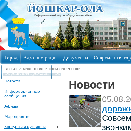
Информационный портал «Город Йошкар-Ола»
Город
Администрация
Документы
Современная гор
Главная
/
Администрация
/
Информация
/ Новости
Обращения граждан
Общественные обсуждения
Изби
Новости
Новости
Информационные
сообщения
05.08.
Афиша
дорож
Совсем
Мероприятия
звонки
Конкурсы и аукционы