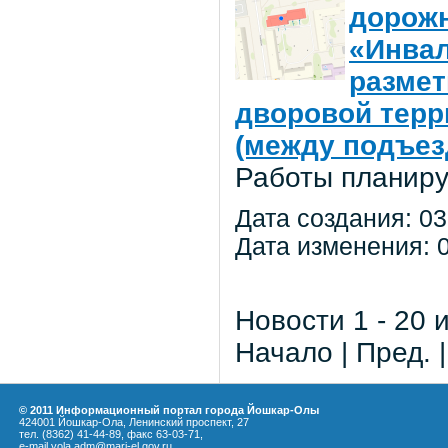
дорожн
«Инвал
размет
дворовой терр
(между подъез
Работы планиру
Дата создания: 03
Дата изменения: 0
Новости 1 - 20 
Начало | Пред. 
© 2011 Информационный портал города Йошкар-Олы
424001 Йошкар-Ола, Ленинский проспект, 27
тел. (8362) 41-44-89, факс 63-03-71,
e-mail yola.adm@mari-el.gov.ru