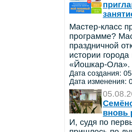
пригла
заняти
Мастер-класс пр
программе? Мас
праздничной от
истории города
«Йошкар-Ола».
Дата создания: 05
Дата изменения: 0
05.08.
Семёно
вновь 
И, судя по пер
пришлось по ду