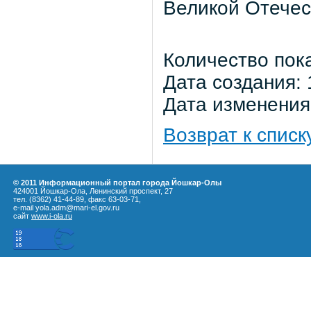
Великой Отечес
Количество пок
Дата создания: 
Дата изменения:
Возврат к списк
© 2011 Информационный портал города Йошкар-Олы
424001 Йошкар-Ола, Ленинский проспект, 27
тел. (8362) 41-44-89, факс 63-03-71,
e-mail yola.adm@mari-el.gov.ru
сайт
www.i-ola.ru