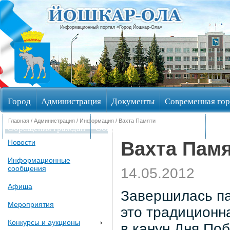
Информационный портал «Город Йошкар-Ола»
Город
Администрация
Документы
Современная гор
Главная
/
Администрация
/
Информация
/ Вахта Памяти
Обращения граждан
Общественные обсуждения
Изби
Вахта Пам
Новости
Информационные
сообщения
14.05.2012
Афиша
Завершилась па
Мероприятия
это традиционн
Конкурсы и аукционы
в канун Дня По