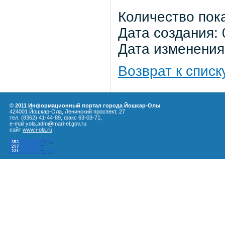
Количество пок
Дата создания: 
Дата изменения:
Возврат к списк
© 2011 Информационный портал города Йошкар-Олы
424001 Йошкар-Ола, Ленинский проспект, 27
тел. (8362) 41-44-89, факс 63-03-71,
e-mail yola.adm@mari-el.gov.ru
сайт
www.i-ola.ru