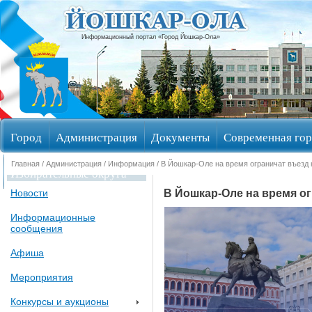
Информационный портал «Город Йошкар-Ола»
Город
Администрация
Документы
Современная гор
Главная
/
Администрация
/
Информация
/ В Йошкар-Оле на время ограничат въезд н
Избирательные округа
В Йошкар-Оле на время огр
Новости
Информационные
сообщения
Афиша
Мероприятия
Конкурсы и аукционы