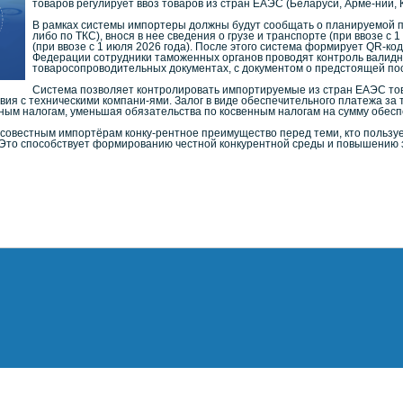
товаров регулирует ввоз товаров из стран ЕАЭС (Беларуси, Арме-нии,
В рамках системы импортеры должны будут сообщать о планируемой п
либо по ТКС), внося в нее сведения о грузе и транспорте (при ввозе с
(при ввозе с 1 июля 2026 года). После этого система формирует QR-к
Федерации сотрудники таможенных органов проводят контроль валидно
товаросопроводительных документах, с документом о предстоящей пос
Система позволяет контролировать импортируемые из стран ЕАЭС то
ия с техническими компани-ями. Залог в виде обеспечительного платежа за 
нным налогам, уменьшая обязательства по косвенным налогам на сумму обес
овестным импортёрам конку-рентное преимущество перед теми, кто пользуе
Это способствует формированию честной конкурентной среды и повышению з