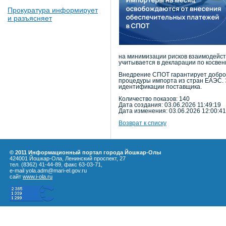
Прокуратура информирует
и разъясняет
на минимизации рисков взаимодейств
учитывается в декларации по косве
Внедрение СПОТ гарантирует доброс
процедуры импорта из стран ЕАЭС. 
идентификации поставщика.
Количество показов: 140
Дата создания: 03.06.2026 11:49:19
Дата изменения: 03.06.2026 12:00:41
Возврат к списку
© 2011 Информационный портал города Йошкар-Олы
424001 Йошкар-Ола, Ленинский проспект, 27
тел. (8362) 41-44-89, факс 63-03-71,
e-mail yola.adm@mari-el.gov.ru
сайт
www.i-ola.ru