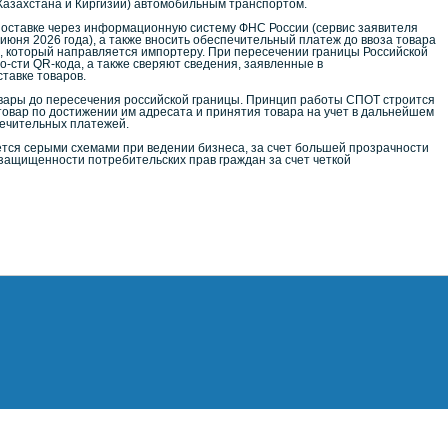
 Казахстана и Киргизии) автомобильным транспортом.
оставке через информационную систему ФНС России (сервис заявителя
 1 июня 2026 года), а также вносить обеспечительный платеж до ввоза товара
од, который направляется импортеру. При пересечении границы Российской
-сти QR-кода, а также сверяют сведения, заявленные в
тавке товаров.
вары до пересечения российской границы. Принцип работы СПОТ строится
товар по достижении им адресата и принятия товара на учет в дальнейшем
печительных платежей.
тся серыми схемами при ведении бизнеса, за счет большей прозрачности
ащищенности потребительских прав граждан за счет четкой