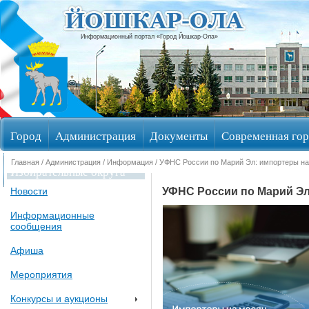
Информационный портал «Город Йошкар-Ола»
Город
Администрация
Документы
Современная гор
Главная
/
Администрация
/
Информация
/ УФНС России по Марий Эл: импортеры н
Избирательные округа
УФНС России по Марий Эл
Новости
Информационные
сообщения
Афиша
Мероприятия
Конкурсы и аукционы