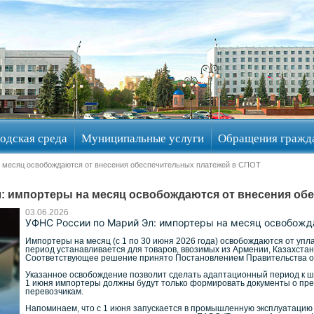
одская среда
Муниципальные услуги
Обращения гражд
а месяц освобождаются от внесения обеспечительных платежей в СПОТ
: импортеры на месяц освобождаются от внесения об
03.06.2026
УФНС России по Марий Эл: импортеры на месяц освобожд
Импортеры на месяц (с 1 по 30 июня 2026 года) освобождаются от уп
период устанавливается для товаров, ввозимых из Армении, Казахстан
Соответствующее решение принято Постановлением Правительства от
Указанное освобождение позволит сделать адаптационный период к ш
1 июня импортеры должны будут только формировать документы о пр
перевозчикам.
Напоминаем, что с 1 июня запускается в промышленную эксплуатацию