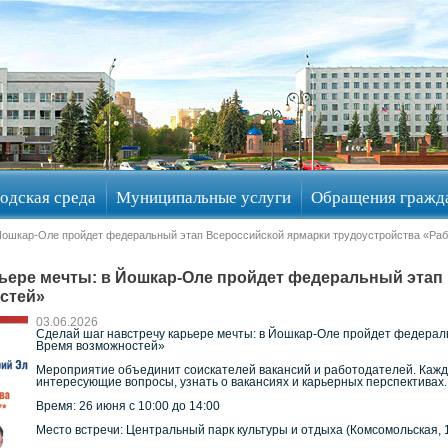
одская среда
Муниципальные услуги
Обращения гражд
 Йошкар-Оле пройдет федеральный этап Всероссийской ярмарки трудоустройства «Ра
рьере мечты: в Йошкар-Оле пройдет федеральный этап
стей»
03.06.2026
Сделай шаг навстречу карьере мечты: в Йошкар-Оле пройдет федерал
Время возможностей»
Мероприятие объединит соискателей вакансий и работодателей. Кажд
интересующие вопросы, узнать о вакансиях и карьерных перспективах.
Время: 26 июня с 10:00 до 14:00
Место встречи: Центральный парк культуры и отдыха (Комсомольская, 