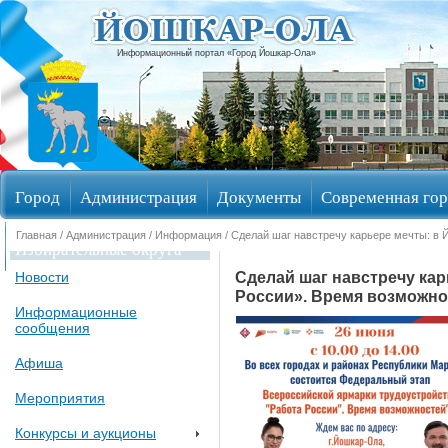
Информационный портал «Город Йошкар-Ола»
Город
Администрация
Документы
Современная гор
Главная
/
Администрация
/
Информация
/ Сделай шаг навстречу карьере мечты: в
Избирательные округа
Сделай шаг навстречу ка
Новости
России». Время возможно
Информационные
сообщения
Афиша
Мероприятия
Конкурсы и аукционы