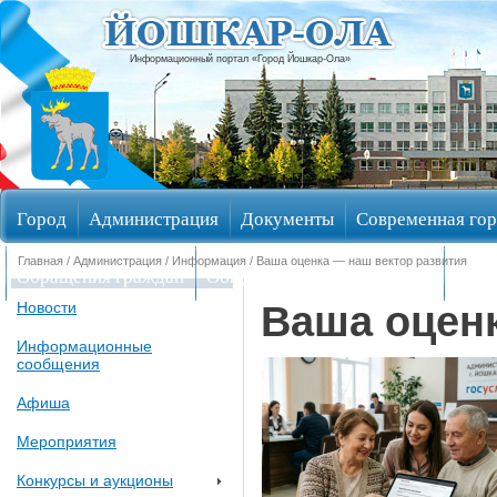
Информационный портал «Город Йошкар-Ола»
Город
Администрация
Документы
Современная гор
Главная
/
Администрация
/
Информация
/ Ваша оценка — наш вектор развития
Обращения граждан
Общественные обсуждения
Изби
Ваша оценк
Новости
Информационные
сообщения
Афиша
Мероприятия
Конкурсы и аукционы