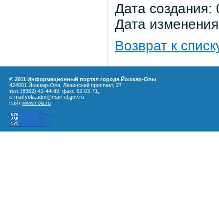
Дата создания: 
Дата изменения:
Возврат к списк
© 2011 Информационный портал города Йошкар-Олы
424001 Йошкар-Ола, Ленинский проспект, 27
тел. (8362) 41-44-89, факс 63-03-71,
e-mail yola.adm@mari-el.gov.ru
сайт
www.i-ola.ru