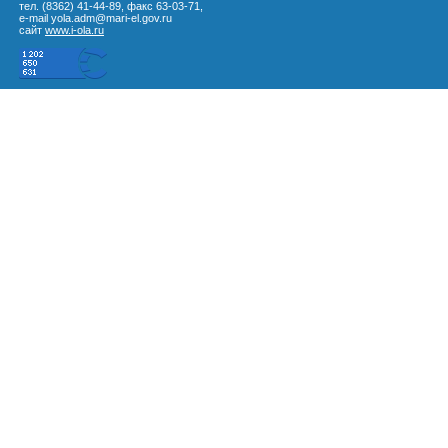
тел. (8362) 41-44-89, факс 63-03-71,
e-mail yola.adm@mari-el.gov.ru
сайт
www.i-ola.ru