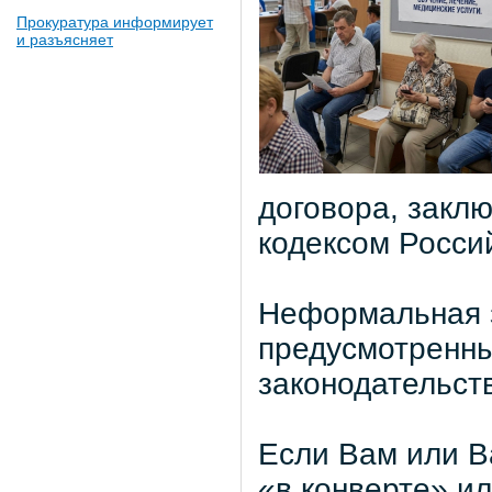
Прокуратура информирует
и разъясняет
договора, закл
кодексом Росси
Неформальная з
предусмотренн
законодательст
Если Вам или В
«в конверте» ил