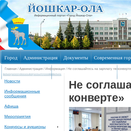
Информационный портал «Город Йошкар-Ола»
Город
Администрация
Документы
Современная гор
Главная
/
Администрация
/
Информация
/ Не соглашайтесь на зарплату «в конверт
Обращения граждан
Общественные обсуждения
Изби
Не соглаша
Новости
Информационные
конверте»
сообщения
Афиша
Мероприятия
Конкурсы и аукционы