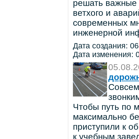
решать важные 
ветхого и авар
современных мн
инженерной инф
Дата создания: 06
Дата изменения: 0
05.08.
дорож
Совсем
звонки
Чтобы путь по 
максимально бе
приступили к о
к учебным заве