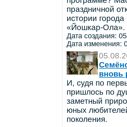
программе? Мас
праздничной от
истории города
«Йошкар-Ола».
Дата создания: 05
Дата изменения: 0
05.08.
Семёно
вновь 
И, судя по пер
пришлось по ду
заметный приро
юных любителей 
поколения.