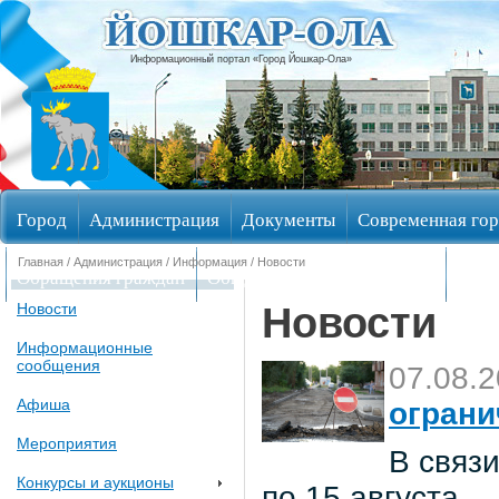
Информационный портал «Город Йошкар-Ола»
Город
Администрация
Документы
Современная гор
Главная
/
Администрация
/
Информация
/ Новости
Обращения граждан
Общественные обсуждения
Изби
Новости
Новости
Информационные
сообщения
07.08.
Афиша
ограни
Мероприятия
В связи
Конкурсы и аукционы
по 15 августа