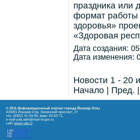
праздника или 
формат работы 
здоровья» прое
«Здоровая респ
Дата создания: 05
Дата изменения: 0
Новости 1 - 20 
Начало | Пред. 
© 2011 Информационный портал города Йошкар-Олы
424001 Йошкар-Ола, Ленинский проспект, 27
тел. (8362) 41-44-89, факс 63-03-71,
e-mail yola.adm@mari-el.gov.ru
сайт
www.i-ola.ru