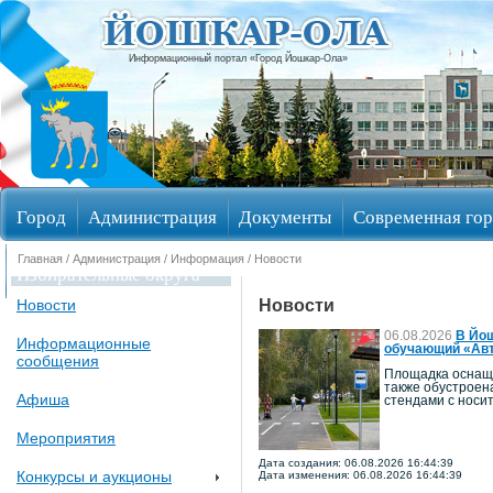
Информационный портал «Город Йошкар-Ола»
Город
Администрация
Документы
Современная гор
Главная
/
Администрация
/
Информация
/ Новости
Избирательные округа
Новости
Новости
06.08.2026
В Йош
Информационные
обучающий «Авт
сообщения
Площадка оснаще
также обустроен
Афиша
стендами с носи
Мероприятия
Дата создания: 06.08.2026 16:44:39
Конкурсы и аукционы
Дата изменения: 06.08.2026 16:44:39