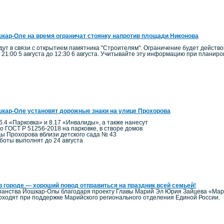
кар-Оле на время ограничат стоянку напротив площади Никонова
ут в связи с открытием памятника "Строителям". Ограничение будет действо
 21:00 5 августа до 12:30 6 августа. Учитывайте эту информацию при планир
кар-Оле установят дорожные знаки на улице Прохорова
6.4 «Парковка» и 8.17 «Инвалиды», а также нанесут
по ГОСТ Р 51256-2018 на парковке, в створе домов
цы Прохорова вблизи детского сада № 43
боты выполнят до 24 августа
в городе — хороший повод отправиться на праздник всей семьей!
ранства Йошкар-Олы благодаря проекту Главы Марий Эл Юрия Зайцева «Мари
ходят при поддержке Марийского регионального отделения Единой России.