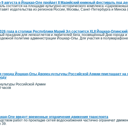
о 9 августа в Йошкар-Оле пройдет II Марийский книжный фестиваль под д
ль состоится на площадке культурно-исторического комплекса «Царевококша
авят издательства из регионов России, Москвы, Санкт-Петербурга и Минска 
2026 года в столице Республики Марий Эл состоится XLII Йошкар-Олинск
ый праздник для легкоатлетов и любителей бега, посвящённый Дню города и
олодежной политике администрации Йошкар-Олы. Для участия в полумарафоне 
я города Йошкар-Олы Дворец культуры Российской Армии приглашает на 
роду
 культуры Российской Армии
0 часов
кар-Оле введут временные ограничения движения транспорта
одством работ по прокладке сетей водоснабжения частично ограничат движение
 39.