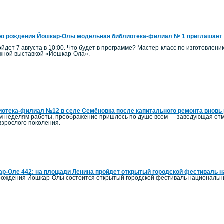
ю рождения Йошкар-Олы модельная библиотека-филиал № 1 приглашает 
йдет 7 августа в 10:00. Что будет в программе? Мастер-класс по изготовлен
ижной выставкой «Йошкар-Ола».
отека-филиал №12 в селе Семёновка после капитального ремонта вновь 
ым неделям работы, преображение пришлось по душе всем — заведующая отм
 взрослого поколения.
р-Оле 442: на площади Ленина пройдет открытый городской фестиваль 
ь рождения Йошкар-Олы состоится открытый городской фестиваль национальн