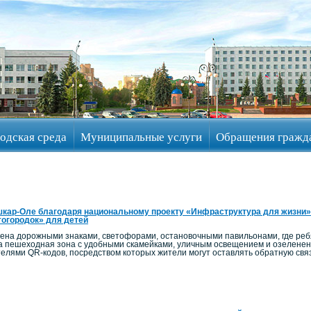
одская среда
Муниципальные услуги
Обращения гражд
кар-Оле благодаря национальному проекту «Инфраструктура для жизни»
огородок» для детей
на дорожными знаками, светофорами, остановочными павильонами, где ребят
а пешеходная зона с удобными скамейками, уличным освещением и озелен
телями QR-кодов, посредством которых жители могут оставлять обратную связ