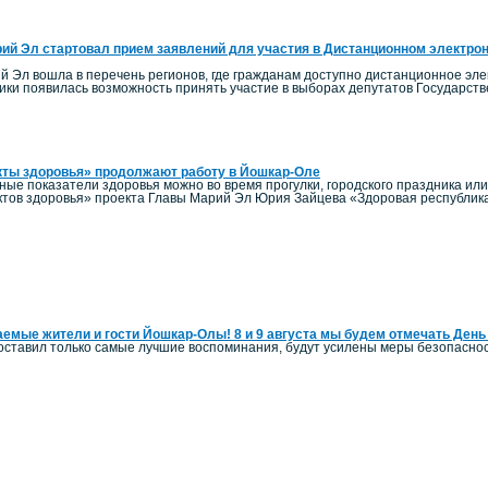
ий Эл стартовал прием заявлений для участия в Дистанционном электро
й Эл вошла в перечень регионов, где гражданам доступно дистанционное элек
ики появилась возможность принять участие в выборах депутатов Государст
кты здоровья» продолжают работу в Йошкар-Оле
ные показатели здоровья можно во время прогулки, городского праздника ил
тов здоровья» проекта Главы Марий Эл Юрия Зайцева «Здоровая республик
емые жители и гости Йошкар-Олы! 8 и 9 августа мы будем отмечать День
оставил только самые лучшие воспоминания, будут усилены меры безопаснос