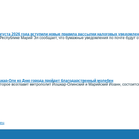
вгуста 2026 года вступили новые правила рассылки налоговых уведомле
Республике Марий Эл сообщает, что бумажные уведомления по почте будут от
кар-Оле ко Дню города пройдет благодарственный молебен
оторое возглавит митрополит Йошкар-Олинский и Марийский Иоанн, состоитс
ец