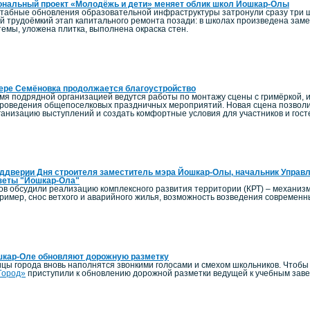
ональный проект «Молодёжь и дети» меняет облик школ Йошкар-Олы
штабные обновления образовательной инфраструктуры затронули сразу три 
й трудоёмкий этап капитального ремонта позади: в школах произведена заме
емы, уложена плитка, выполнена окраска стен.
ере Семёновка продолжается благоустройство
мя подрядной организацией ведутся работы по монтажу сцены с гримёркой, и
роведения общепоселковых праздничных мероприятий. Новая сцена позволи
ганизацию выступлений и создать комфортные условия для участников и гост
ддверии Дня строителя заместитель мэра Йошкар-Олы, начальник Управл
зеты "Йошкар-Ола"
ов обсудили реализацию комплексного развития территории (КРТ) – механиз
пример, снос ветхого и аварийного жилья, возможность возведения современ
шкар-Оле обновляют дорожную разметку
ицы города вновь наполнятся звонкими голосами и смехом школьников. Чтоб
Город»
приступили к обновлению дорожной разметки ведущей к учебным зав