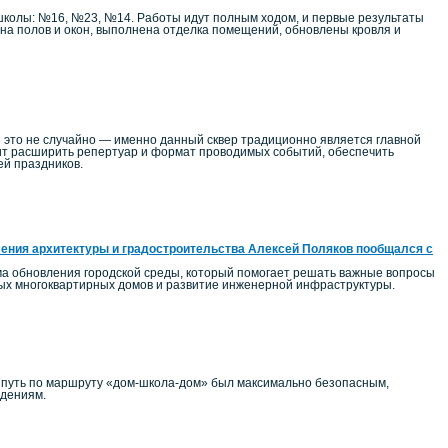
школы: №16, №23, №14. Работы идут полным ходом, и первые результаты
на полов и окон, выполнена отделка помещений, обновлены кровля и
 это не случайно — именно данный сквер традиционно является главной
т расширить репертуар и формат проводимых событий, обеспечить
ей праздников.
ения архитектуры и градостроительства Алексей Поляков пообщался с
ма обновления городской среды, который помогает решать важные вопросы
ных многоквартирных домов и развитие инженерной инфраструктуры.
ы путь по маршруту «дом-школа-дом» был максимально безопасным,
едениям.