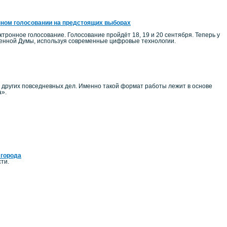
нном голосовании на предстоящих выборах
тронное голосование. Голосование пройдёт 18, 19 и 20 сентября. Теперь у
венной Думы, используя современные цифровые технологии.
и других повседневных дел. Именно такой формат работы лежит в основе
а».
 города
ти.