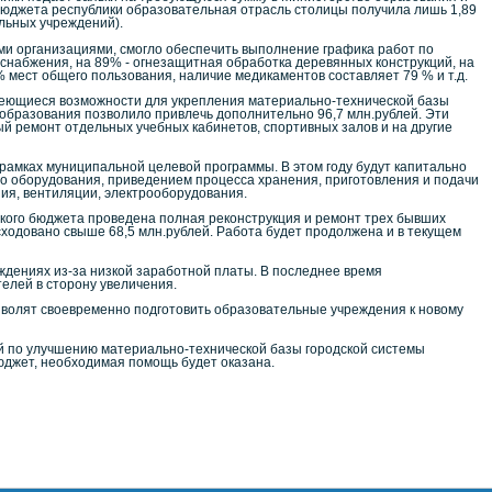
 бюджета республики образовательная отрасль столицы получила лишь 1,89
льных учреждений).
ми организациями, смогло обеспечить выполнение графика работ по
оснабжения, на 89% - огнезащитная обработка деревянных конструкций, на
 мест общего пользования, наличие медикаментов составляет 79 % и т.д.
меющиеся возможности для укрепления материально-технической базы
образования позволило привлечь дополнительно 96,7 млн.рублей. Эти
ный ремонт отдельных учебных кабинетов, спортивных залов и на другие
рамках муниципальной целевой программы. В этом году будут капитально
ого оборудования, приведением процесса хранения, приготовления и подачи
ия, вентиляции, электрооборудования.
ского бюджета проведена полная реконструкция и ремонт трех бывших
сходовано свыше 68,5 млн.рублей. Работа будет продолжена и в текущем
дениях из-за низкой заработной платы. В последнее время
елей в сторону увеличения.
зволят своевременно подготовить образовательные учреждения к новому
 по улучшению материально-технической базы городской системы
юджет, необходимая помощь будет оказана.