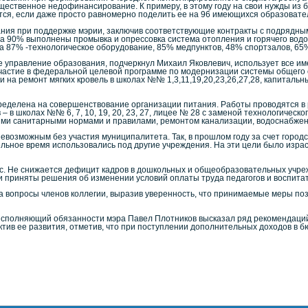
ущественное недофинансирование. К примеру, в этому году на свои нужды из
ится, если даже просто равномерно поделить ее на 96 имеющихся образовате
ния при поддержке мэрии, заключив соответствующие контракты с подрядны
 На 90% выполнены промывка и опрессовка система отопления и горячего вод
 87% -технологическое оборудование, 85% медпунктов, 48% спортзалов, 65%
 управление образования, подчеркнул Михаил Яковлевич, использует все и
участие в федеральной целевой программе по модернизации системы общего 
 и на ремонт мягких кровель в школах №№ 1,3,11,19,20,23,26,27,28, капиталь
пределена на совершенствование организации питания. Работы проводятся в 
 в школах №№ 6, 7, 10, 19, 20, 23, 27, лицее № 28 с заменой технологическ
ыми санитарными нормами и правилами, ремонтом канализации, водоснабжен
возможным без участия муниципалитета. Так, в прошлом году за счет город
ельное время использовались под другие учреждения. На эти цели было изра
. Не снижается дефицит кадров в дошкольных и общеобразовательных учреж
 приняты решения об изменении условий оплаты труда педагогов и воспитат
 вопросы членов коллегии, выразив уверенность, что принимаемые меры по
сполняющий обязанности мэра Павел Плотников высказал ряд рекомендаций
тив ее развития, отметив, что при поступлении дополнительных доходов в б