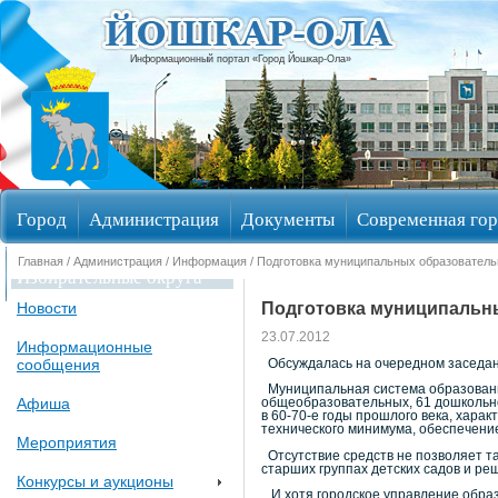
Информационный портал «Город Йошкар-Ола»
Город
Администрация
Документы
Современная гор
Главная
/
Администрация
/
Информация
/ Подготовка муниципальных образователь
Избирательные округа
Подготовка муниципальны
Новости
23.07.2012
Информационные
сообщения
Обсуждалась на очередном заседани
Муниципальная система образования
Афиша
общеобразовательных, 61 дошкольно
в 60-70-е годы прошлого века, хар
технического минимума, обеспечени
Мероприятия
Отсутствие средств не позволяет т
старших группах детских садов и р
Конкурсы и аукционы
И хотя городское управление образ