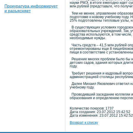
науки РМЭ, в итоге ежегодно идет с
Прокуратура информирует
млн.рублей (представьте, что получ
и разъясняет
Тем не менее, управление образова
подготовке к новому учебному году.
25% подготовлены тепловые узлы, на
В существующих условиях городское
образовательных учреждений. Так, 
средства используются, в том числе,
необходимые нужды.
Часть средств – 41,5 млн.рублей о
отремонтированы еще 8 пищеблоков –
пищи в соответствие с установленн
Решение многих проблем было бы не
детских садов, здания которых длит
году.
Требует решения и кадровый вопрос
администрацией столицы республики
Далее Михаил Яковлевич ответил на
учебному году.
Проводивший заседание коллегии и
образования и определению перспек
Количество показов: 1737
Дата создания: 23.07.2012 15:42:52
Дата изменения: 23.07.2012 15:42:52
Возврат к списку