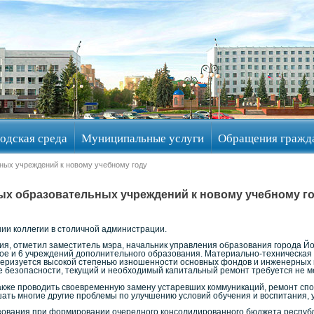
одская среда
Муниципальные услуги
Обращения гражд
ных учреждений к новому учебному году
х образовательных учреждений к новому учебному г
и коллегии в столичной администрации.
, отметил заместитель мэра, начальник управления образования города Й
е и 6 учреждений дополнительного образования. Материально-техническая 
актеризуется высокой степенью изношенности основных фондов и инженерных
е безопасности, текущий и необходимый капитальный ремонт требуется не м
акже проводить своевременную замену устаревших коммуникаций, ремонт спо
ешать многие другие проблемы по улучшению условий обучения и воспитания,
ования при формировании очередного консолидированного бюджета республ