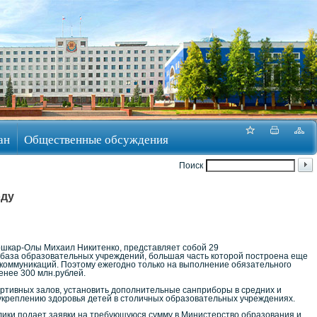
ан
Общественные обсуждения
Поиск
оду
ошкар-Олы Михаил Никитенко, представляет собой 29
база образовательных учреждений, большая часть которой построена еще
 коммуникаций. Поэтому ежегодно только на выполнение обязательного
енее 300 млн.рублей.
ртивных залов, установить дополнительные санприборы в средних и
 укреплению здоровья детей в столичных образовательных учреждениях.
ики подает заявки на требующуюся сумму в Министерство образования и