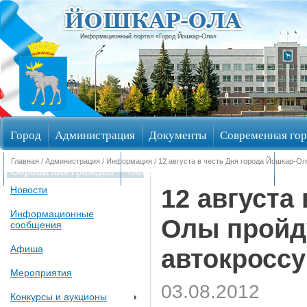
Информационный портал «Город Йошкар-Ола»
Город
Администрация
Документы
Современная гор
Главная
/
Администрация
/
Информация
/ 12 августа в честь Дня города Йошкар-О
Обращения граждан
Общественные обсуждения
Изби
12 августа
Новости
Информационные
Олы пройд
сообщения
Афиша
автокроссу
Мероприятия
03.08.2012
Конкурсы и аукционы