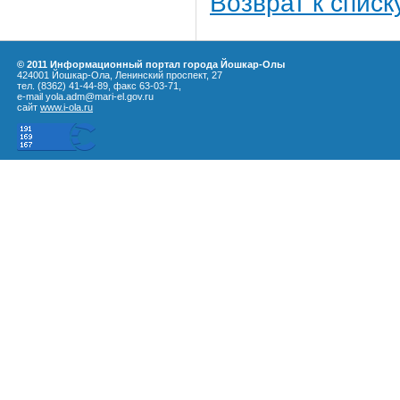
Возврат к списк
© 2011 Информационный портал города Йошкар-Олы
424001 Йошкар-Ола, Ленинский проспект, 27
тел. (8362) 41-44-89, факс 63-03-71,
e-mail yola.adm@mari-el.gov.ru
сайт
www.i-ola.ru