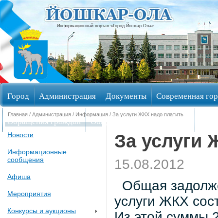
Информационный портал «Город Йошкар-Ола»
Город
Администрация
Документы
Современная гор
Главная
/
Администрация
/
Информация
/ За услуги ЖКХ надо платить
Обращения граждан
Общественные обсуждения
Изби
За услуги 
Новости
Информационные
сообщения
15.08.2012
Афиша
Общая задолже
Мероприятия
услуги ЖКХ сост
Конкурсы и аукционы
Из этой суммы 2