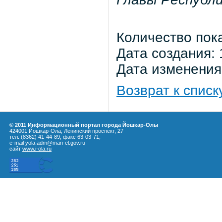
Количество пок
Дата создания: 
Дата изменения:
Возврат к списк
© 2011 Информационный портал города Йошкар-Олы
424001 Йошкар-Ола, Ленинский проспект, 27
тел. (8362) 41-44-89, факс 63-03-71,
e-mail yola.adm@mari-el.gov.ru
сайт
www.i-ola.ru