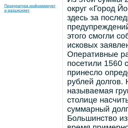
Прокуратура информирует
округ «Город Й
и разъясняет
здесь за после
предупреждений
этого смогли со
исковых заявлен
Оперативные р
посетили 1560 с
принесло опреде
рублей долгов. 
называемая гру
столице насчит
суммарный долг
Большинство из
время примерно