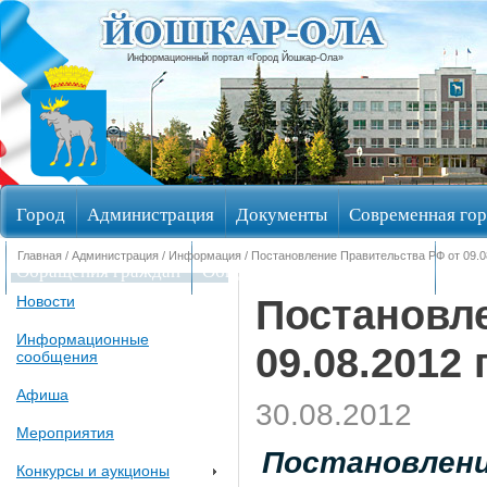
Информационный портал «Город Йошкар-Ола»
Город
Администрация
Документы
Современная гор
Главная
/
Администрация
/
Информация
/ Постановление Правительства РФ от 09.08
Обращения граждан
Общественные обсуждения
Изби
Постановл
Новости
Информационные
09.08.2012 
сообщения
Афиша
30.08.2012
Мероприятия
Постановлени
Конкурсы и аукционы