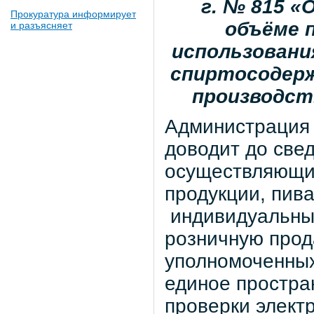
г. № 815
«О
Прокуратура информирует
объёме п
и разъясняет
использовани
спиртосодерж
производст
Администрация 
доводит до све
осуществляющих
продукции, пива
индивидуальны
розничную прод
уполномоченных
единое простра
проверки элект