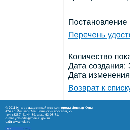
Постановление о
Перечень удос
Количество пок
Дата создания: 
Дата изменения:
Возврат к списк
© 2011 Информационный портал города Йошкар-Олы
424001 Йошкар-Ола, Ленинский проспект, 27
тел. (8362) 41-44-89, факс 63-03-71,
e-mail yola.adm@mari-el.gov.ru
сайт
www.i-ola.ru