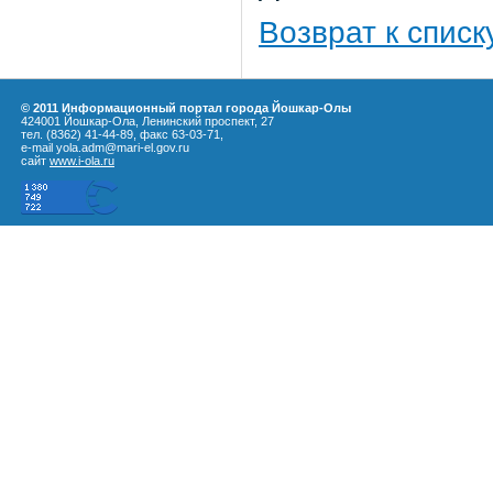
Возврат к списк
© 2011 Информационный портал города Йошкар-Олы
424001 Йошкар-Ола, Ленинский проспект, 27
тел. (8362) 41-44-89, факс 63-03-71,
e-mail yola.adm@mari-el.gov.ru
сайт
www.i-ola.ru