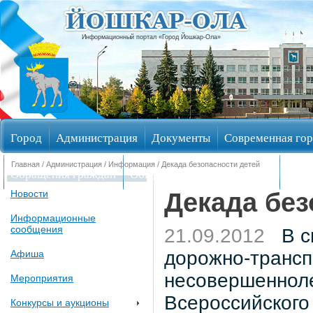
Информационный портал «Город Йошкар-Ола»
Город
Администрация
Документы
Современная гор
Главная
/
Администрация
/
Информация
/ Декада безопасности детей
Обращения граждан
Общественные обсуждения
Изби
Декада без
Новости
Информационные
сообщения
21.09.2012
В св
дорожно-трансп
Афиша
несовершенноле
Мероприятия
Всероссийского
Конкурсы и аукционы