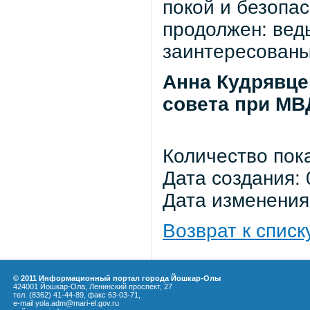
покой и безопас
продолжен: вед
заинтересованы
Анна Кудрявце
совета при МВ
Количество пок
Дата создания: 
Дата изменения:
Возврат к списк
© 2011 Информационный портал города Йошкар-Олы
424001 Йошкар-Ола, Ленинский проспект, 27
тел. (8362) 41-44-89, факс 63-03-71,
e-mail yola.adm@mari-el.gov.ru