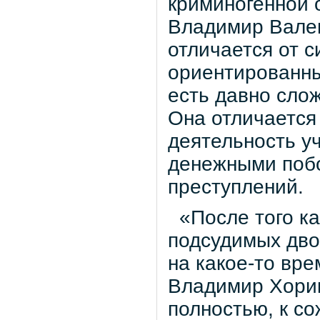
криминогенной 
Владимир Вален
отличается от с
ориентированны
есть давно сло
Она отличается
деятельность уч
денежными побо
преступлений.
«После того ка
подсудимых дво
на какое-то вре
Владимир Хорик
полностью, к со