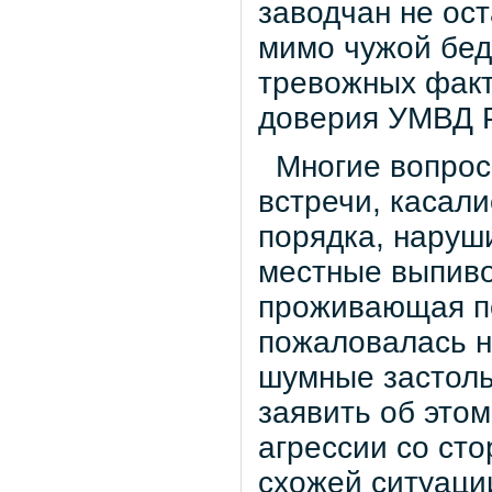
заводчан не ос
мимо чужой бед
тревожных факт
доверия УМВД Р
Многие вопросы
встречи, касал
порядка, наруш
местные выпивох
проживающая по
пожаловалась н
шумные застоль
заявить об этом
агрессии со сто
схожей ситуаци