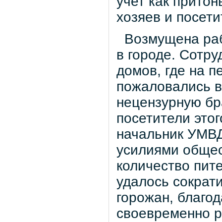
учет как прито
хозяев и посет
Возмущена раб
в городе. Сотр
домов, где на 
пожаловались в 
нецензурную бр
посетители этог
начальник УМВД
усилиями общес
количество пит
удалось сократи
горожан, благо
своевременно р