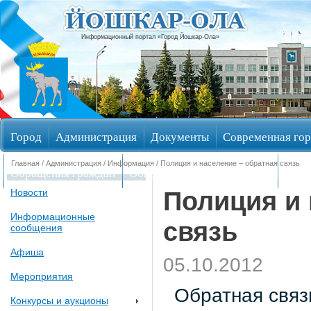
Информационный портал «Город Йошкар-Ола»
Город
Администрация
Документы
Современная гор
Главная
/
Администрация
/
Информация
/ Полиция и население – обратная связь
Обращения граждан
Общественные обсуждения
Изби
Полиция и 
Новости
Информационные
связь
сообщения
Афиша
05.10.2012
Мероприятия
Обратная связь
Конкурсы и аукционы