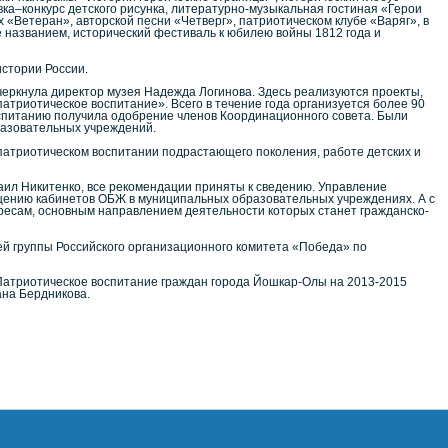
вка–конкурс детского рисунка, литературно-музыкальная гостиная «Герои
х «Ветеран», авторской песни «Четверг», патриотическом клубе «Варяг», в
е названием, исторический фестиваль к юбилею войны 1812 года и
стории России.
ркнула директор музея Надежда Логинова. Здесь реализуются проекты,
атриотическое воспитание». Всего в течение года организуется более 90
воспитанию получила одобрение членов Координационного совета. Были
разовательных учреждений.
патриотическом воспитании подрастающего поколения, работе детских и
аил Никитенко, все рекомендации приняты к сведению. Управление
щению кабинетов ОБЖ в муниципальных образовательных учреждениях. А с
ересам, основным направлением деятельности которых станет гражданско-
й группы Российского организационного комитета «Победа» по
атриотическое воспитание граждан города Йошкар-Олы на 2013-2015
ана Бердникова.