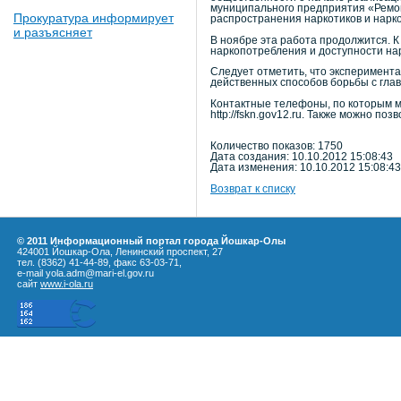
муниципального предприятия «Ремо
Прокуратура информирует
распространения наркотиков и нарко
и разъясняет
В ноябре эта работа продолжится. 
наркопотребления и доступности на
Следует отметить, что эксперимента
действенных способов борьбы с гла
Контактные телефоны, по которым 
http://fskn.gov12.ru. Также можно по
Количество показов: 1750
Дата создания: 10.10.2012 15:08:43
Дата изменения: 10.10.2012 15:08:43
Возврат к списку
© 2011 Информационный портал города Йошкар-Олы
424001 Йошкар-Ола, Ленинский проспект, 27
тел. (8362) 41-44-89, факс 63-03-71,
e-mail yola.adm@mari-el.gov.ru
сайт
www.i-ola.ru