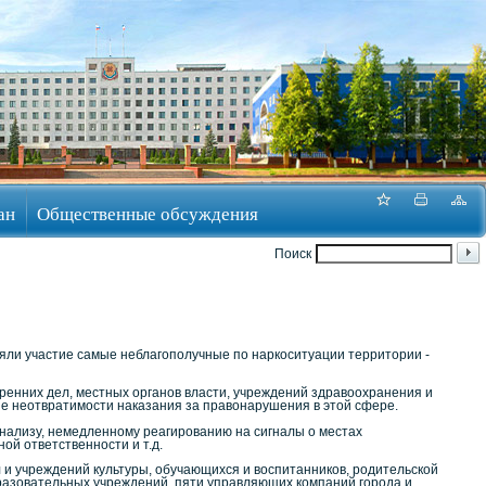
ан
Общественные обсуждения
Поиск
няли участие самые неблагополучные по наркоситуации территории -
ренних дел, местных органов власти, учреждений здравоохранения и
ие неотвратимости наказания за правонарушения в этой сфере.
нализу, немедленному реагированию на сигналы о местах
ой ответственности и т.д.
и учреждений культуры, обучающихся и воспитанников, родительской
разовательных учреждений, пяти управляющих компаний города и