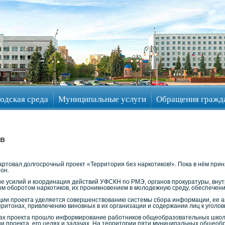
одская среда
Муниципальные услуги
Обращения гражд
ов
ртовал долгосрочный проект «Территория без наркотиков!». Пока в нём при
он.
ие усилий и координация действий УФСКН по РМЭ, органов прокуратуры, внут
ным оборотом наркотиков, их проникновением в молодежную среду, обеспечен
ии проекта уделяется совершенствованию системы сбора информации, ее а
ритонах, привлечению виновных в их организации и содержании лиц к уголовн
ках проекта прошло информирование работников общеобразовательных школ 
и проекта, его целях и задачах. На территории пяти муниципальных общеоб