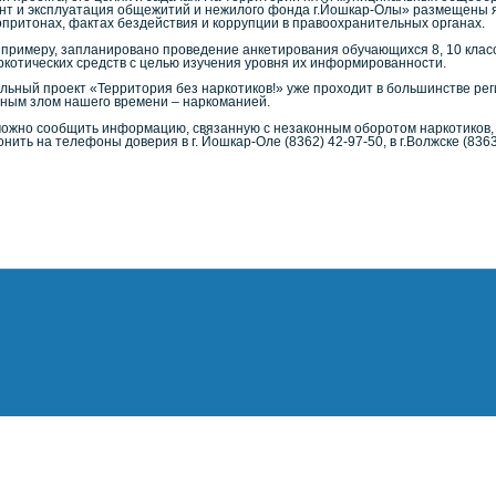
нт и эксплуатация общежитий и нежилого фонда г.Йошкар-Олы» размещены 
притонах, фактах бездействия и коррупции в правоохранительных органах.
К примеру, запланировано проведение анкетирования обучающихся 8, 10 кл
ркотических средств с целью изучения уровня их информированности.
льный проект «Территория без наркотиков!» уже проходит в большинстве реги
вным злом нашего времени – наркоманией.
можно сообщить информацию, связанную с незаконным оборотом наркотиков,
звонить на телефоны доверия в г. Йошкар-Оле (8362) 42-97-50, в г.Волжске (8363