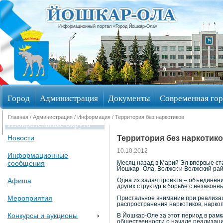
Информационный портал «Город Йошкар-Ола»
Город
Администрация
Документы
Современная гор
Главная
/
Администрация
/
Информация
/ Территория без наркотиков
Избирательные округа
Территория без наркотик
Новости
10.10.2012
Информационные
сообщения
Месяц назад в Марий Эл впервые ста
Йошкар- Ола, Волжск и Волжский рай
Афиша
Одна из задач проекта – объединен
других структур в борьбе с незакон
Мероприятия
Пристальное внимание при реализац
распространения наркотиков, наркоп
Конкурсы и аукционы
В Йошкар-Оле за этот период в рам
общественности о начале реализаци