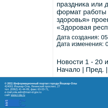
праздника или 
формат работы 
здоровья» прое
«Здоровая респ
Дата создания: 05
Дата изменения: 0
Новости 1 - 20 
Начало | Пред. 
© 2011 Информационный портал города Йошкар-Олы
424001 Йошкар-Ола, Ленинский проспект, 27
тел. (8362) 41-44-89, факс 63-03-71,
e-mail yola.adm@mari-el.gov.ru
сайт
www.i-ola.ru