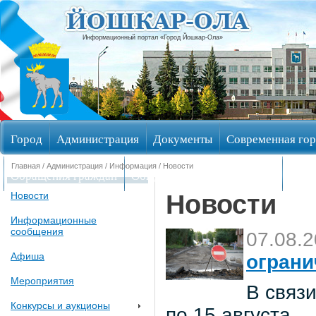
Информационный портал «Город Йошкар-Ола»
Город
Администрация
Документы
Современная гор
Главная
/
Администрация
/
Информация
/ Новости
Обращения граждан
Общественные обсуждения
Изби
Новости
Новости
Информационные
сообщения
07.08.
Афиша
ограни
Мероприятия
В связи
Конкурсы и аукционы
по 15 августа