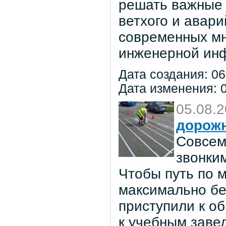
решать важные 
ветхого и авар
современных мн
инженерной инф
Дата создания: 06
Дата изменения: 0
05.08.
дорож
Совсем
звонки
Чтобы путь по 
максимально бе
приступили к о
к учебным заве