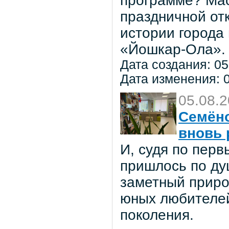
программе? Мас
праздничной от
истории города
«Йошкар-Ола».
Дата создания: 05
Дата изменения: 0
05.08.
Семёно
вновь 
И, судя по пер
пришлось по ду
заметный приро
юных любителей 
поколения.