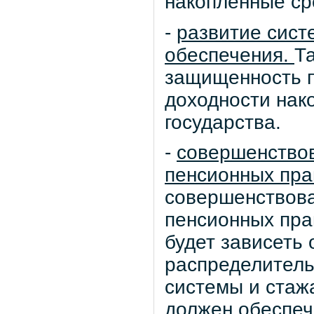
накопленные ср
-
развитие сист
обеспечения.
Т
защищенность п
доходности нак
государства.
-
совершенство
пенсионных пра
совершенствов
пенсионных прав
будет зависеть 
распределител
системы и стаж
должен обеспе