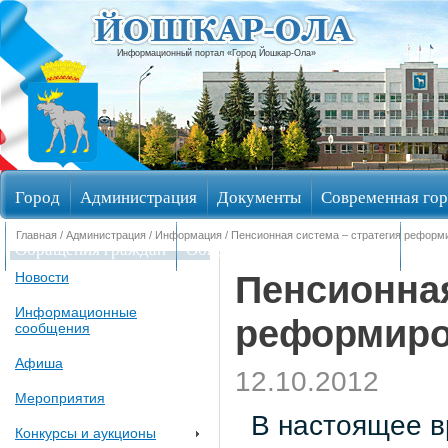
Информационный портал «Город Йошкар-Ола»
Город
Администрация
Документы
Современная гор
Главная
/
Администрация
/
Информация
/ Пенсионная система – стратегия реформ
Обращения граждан
Общественные обсуждения
Изби
Пенсионная
Новости
Информационные
реформиро
сообщения
Афиша
12.10.2012
Мероприятия
В настоящее в
Конкурсы и аукционы