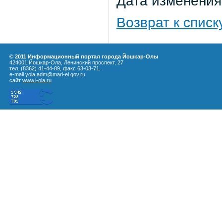
Дата изменения:
Возврат к списк
© 2011 Информационный портал города Йошкар-Олы
424001 Йошкар-Ола, Ленинский проспект, 27
тел. (8362) 41-44-89, факс 63-03-71,
e-mail yola.adm@mari-el.gov.ru
сайт
www.i-ola.ru