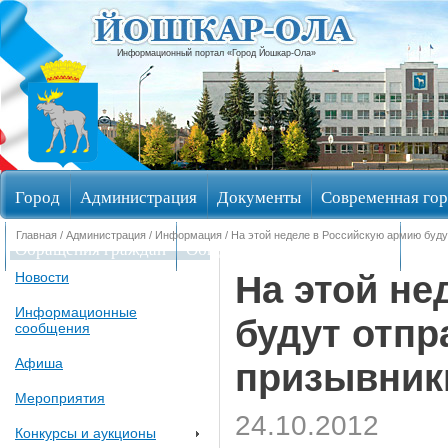
Информационный портал «Город Йошкар-Ола»
Город
Администрация
Документы
Современная гор
Главная
/
Администрация
/
Информация
/ На этой неделе в Российскую армию буд
Обращения граждан
Общественные обсуждения
Изби
На этой не
Новости
Информационные
будут отп
сообщения
Афиша
призывник
Мероприятия
24.10.2012
Конкурсы и аукционы