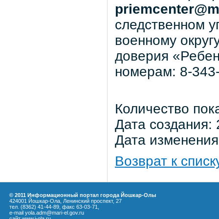
priemcenter@ma
следственном у
военному округ
доверия «Ребен
номерам: 8-343-
Количество пок
Дата создания: 
Дата изменения:
Возврат к списк
© 2011 Информационный портал города Йошкар-Олы
424001 Йошкар-Ола, Ленинский проспект, 27
тел. (8362) 41-44-89, факс 63-03-71,
e-mail yola.adm@mari-el.gov.ru
сайт
www.i-ola.ru