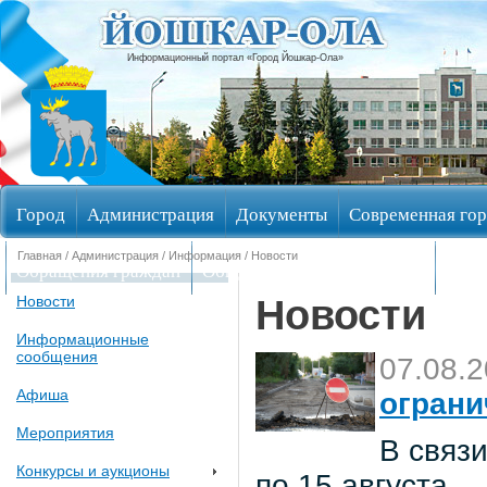
Информационный портал «Город Йошкар-Ола»
Город
Администрация
Документы
Современная гор
Главная
/
Администрация
/
Информация
/ Новости
Обращения граждан
Общественные обсуждения
Изби
Новости
Новости
Информационные
сообщения
07.08.
Афиша
ограни
Мероприятия
В связи
Конкурсы и аукционы
по 15 августа