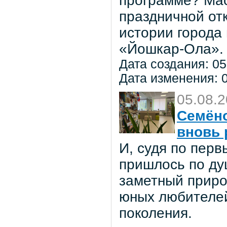
программе? Мас
праздничной от
истории города
«Йошкар-Ола».
Дата создания: 05
Дата изменения: 0
05.08.
Семёно
вновь 
И, судя по пер
пришлось по ду
заметный приро
юных любителей 
поколения.