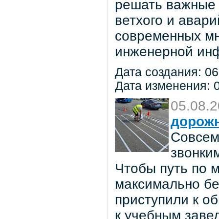
решать важные 
ветхого и авар
современных мн
инженерной инф
Дата создания: 06
Дата изменения: 0
05.08.
дорож
Совсем
звонки
Чтобы путь по 
максимально бе
приступили к о
к учебным заве