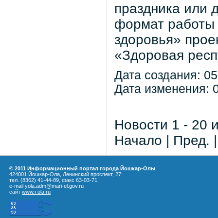
праздника или 
формат работы 
здоровья» прое
«Здоровая респ
Дата создания: 05
Дата изменения: 0
Новости 1 - 20 
Начало | Пред. 
© 2011 Информационный портал города Йошкар-Олы
424001 Йошкар-Ола, Ленинский проспект, 27
тел. (8362) 41-44-89, факс 63-03-71,
e-mail yola.adm@mari-el.gov.ru
сайт
www.i-ola.ru