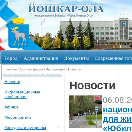
Информационный портал «Город Йошкар-Ола»
Город
Администрация
Документы
Современная гор
Главная
/
Администрация
/
Информация
/ Новости
Обращения граждан
Общественные обсуждения
Изби
Новости
Новости
Информационные
сообщения
06.08.
Афиша
национ
для жи
Мероприятия
«Юбил
Конкурсы и аукционы