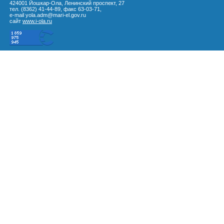
424001 Йошкар-Ола, Ленинский проспект, 27
тел. (8362) 41-44-89, факс 63-03-71,
e-mail yola.adm@mari-el.gov.ru
сайт
www.i-ola.ru