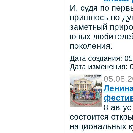
И, судя по пер
пришлось по ду
заметный приро
юных любителей 
поколения.
Дата создания: 05
Дата изменения: 0
05.08.
Ленина
фестив
8 авгу
состоится откр
национальных к