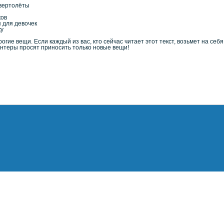
 вертолёты
ков
я для девочек
ку
ие вещи. Если каждый из вас, кто сейчас читает этот текст, возьмет на себя
онтеры просят приносить только новые вещи!