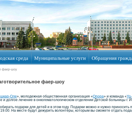
одская среда
Муниципальные услуги
Обращения гражд
ое фаер-шоу
аготворительное фаер-шоу
ошкар-Оле
», молодежная общественная организация «
Опора
» и команда «
Yo-
е и долгое лечение в онкогематологическом отделении Детской больницы г. Й
бирать подарки для детей и в этом году. Подарки можно и нужно приносить 
 19.00. На месте будут дежурить волонтёры, которым вы сможете отдать пода