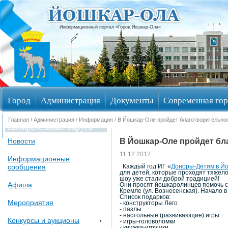
Информационный портал «Город Йошкар-Ола»
Город
Администрация
Документы
Современная гор
Главная
/
Администрация
/
Информация
/ В Йошкар-Оле пройдет благотворительн
Избирательные округа
В Йошкар-Оле пройдет бл
Новости
11.12.2012
Информационные
сообщения
Каждый год ИГ «
Доноры-Детям в Й
для детей, которые проходят тяжело
шоу уже стали доброй традицией!
Афиша
Они просят йошкаролинцев помочь со
Кремле (ул. Вознесенская). Начало в
Список подарков:
Мероприятия
- конструкторы Лего
- пазлы
- настольные (развивающие) игры
Конкурсы и аукционы
- игры-головоломки
- книжки-игрушки