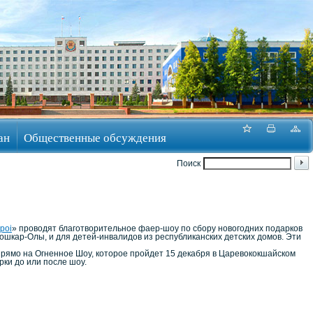
ан
Общественные обсуждения
Поиск
poi
» проводят благотворительное фаер-шоу по сбору новогодних подарков
ошкар-Олы, и для детей-инвалидов из республиканских детских домов. Эти
прямо на Огненное Шоу, которое пройдет 15 декабря в Царевококшайском
рки до или после шоу.