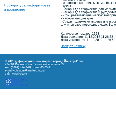
- машинки и мотоциклы, самолёты и
Прокуратура информирует
- куклы
и разъясняет
- наборы для творчества для мальчи
- наборы для творчества и рукодели
- игры, развивающие мелкую мотори
- наборы канцтоваров.
Среди подарков есть дешевые и дорог
случится свое новогоднее чудо. Вол
Количество показов: 1728
Дата создания: 11.12.2012 11:26:53
Дата изменения: 11.12.2012 11:26:53
Возврат к списку
© 2011 Информационный портал города Йошкар-Олы
424001 Йошкар-Ола, Ленинский проспект, 27
тел. (8362) 41-44-89, факс 63-03-71,
e-mail yola.adm@mari-el.gov.ru
сайт
www.i-ola.ru