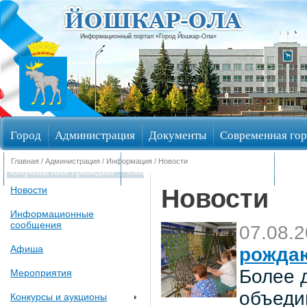
Информационный портал «Город Йошкар-Ола»
Город
Администрация
Документы
Современная гор
Главная
/
Администрация
/
Информация
/ Новости
Обращения граждан
Общественные обсуждения
Изби
Новости
Новости
Информационные
сообщения
07.08.
Афиша
рождаю
Более 
Мероприятия
объеди
Конкурсы и аукционы