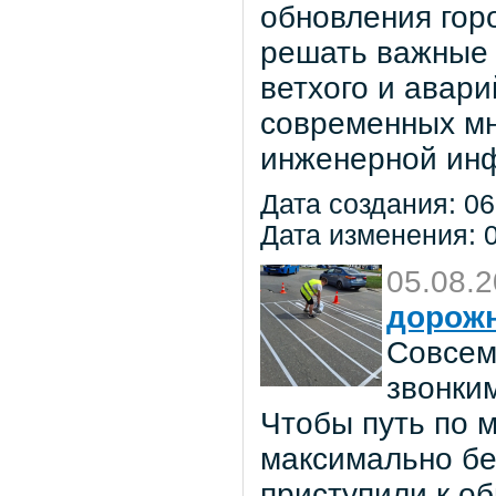
обновления гор
решать важные 
ветхого и авар
современных мн
инженерной инф
Дата создания: 06
Дата изменения: 0
05.08.
дорож
Совсем
звонки
Чтобы путь по 
максимально бе
приступили к о