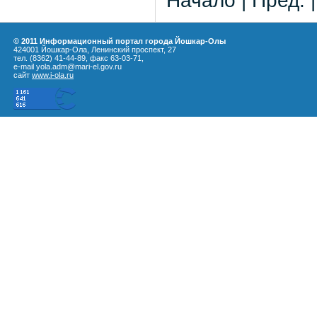
Начало | Пред. 
© 2011 Информационный портал города Йошкар-Олы
424001 Йошкар-Ола, Ленинский проспект, 27
тел. (8362) 41-44-89, факс 63-03-71,
e-mail yola.adm@mari-el.gov.ru
сайт
www.i-ola.ru