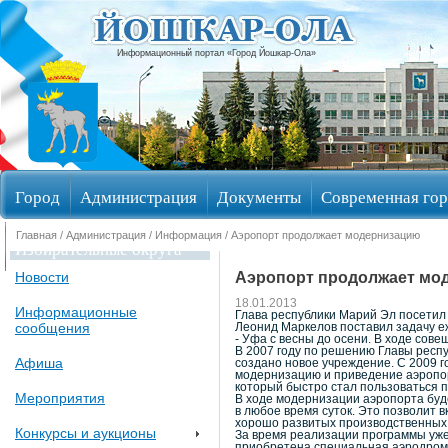
Информационный портал «Город Йошкар-Ола»
Город
Администрация
Документы
Современная гор
Главная
/
Администрация
/
Информация
/ Аэропорт продолжает модернизацию
Избирательные округа
Аэропорт продолжает мо
Новости
18.01.2013
Информационные
Глава республики Марий Эл посетил
сообщения
Леонид Маркелов поставил задачу е
- Уфа с весны до осени. В ходе сов
В 2007 году по решению Главы рес
Афиша
создано новое учреждение. С 2009 
модернизацию и приведение аэропор
который быстро стал пользоваться 
Мероприятия
В ходе модернизации аэропорта буд
в любое время суток. Это позволит 
хорошо развитых производственных 
Конкурсы и аукционы
За время реализации программы уже
приобретена специальная аэродром