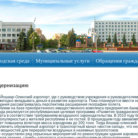
одская среда
Муниципальные услуги
Обращения гражд
дернизацию
 Йошкар-Олинский аэропорт, где с руководством учреждения и руководителя
жегодно вкладывать деньги в развитие аэропорта. Пока планируется ввести
ещания рассматривалась перспектива расширения географии полета.
публики на базе приобретенного имущественного комплекса предприятия-ба
года реализуется республиканская целевая программа «Развитие гражданско
та в соответствие требованиям воздушного законодательства. В 2010 году 
популярностью у жителей республики и ее гостей. В прошедшем году авиако
ет повышена взлетная масса аэродрома до 200 тонн. Тогда йошкар-олинский
включить обновленный аэропорт в транспортный канал «восток-запад», что н
мощностей для переработки воздушных и наземных грузопотоков.
 осуществлен ряд серьезных мероприятий по реконструкции здания аэровокз
ная техника, службы аэропорта оснащены необходимым оборудованием.