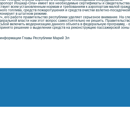
Аэропорт Йошкар-Ола» имеет все необходимые сертификаты и свидетельства
ствует всем установленным нормам и требованиям к аэропортам малой граж
ного топлива, средств пожаротушения и средств очистки взлетно-посадочной
ионирует в штатном режиме.
у», его работе правительство республики уделяет серьезное внимание. На с
еральной власти нам этот вопрос самостоятельно не решить. Правительств
ьбой включить модернизацию данного объекта в федеральную программу, -
 принято решение о выделении средств на реконструкцию пассажирской зоны 
 информации Главы Республики Марий Эл