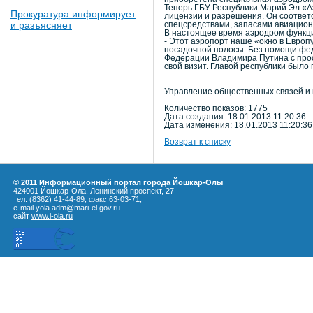
Теперь ГБУ Республики Марий Эл «
Прокуратура информирует
лицензии и разрешения. Он соответ
и разъясняет
спецсредствами, запасами авиацион
В настоящее время аэродром функц
- Этот аэропорт наше «окно в Европ
посадочной полосы. Без помощи фед
Федерации Владимира Путина с прос
свой визит. Главой республики было
Управление общественных связей и
Количество показов: 1775
Дата создания: 18.01.2013 11:20:36
Дата изменения: 18.01.2013 11:20:36
Возврат к списку
© 2011 Информационный портал города Йошкар-Олы
424001 Йошкар-Ола, Ленинский проспект, 27
тел. (8362) 41-44-89, факс 63-03-71,
e-mail yola.adm@mari-el.gov.ru
сайт
www.i-ola.ru