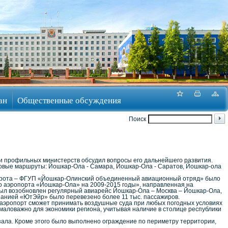
ан
Общественные обсуждения
Поиск
ми профильных министерств обсудил вопросы его дальнейшего развития.
 новые маршруты: Йошкар-Ола - Самара, Йошкар-Ола - Саратов, Йошкар-ола
нкрота – ФГУП «Йошкар-Олинский объединенный авиационный отряд» было
го аэропорта «Йошкар-Ола» на 2009-2015 годы», направленная на
был возобновлен регулярный авиарейс Йошкар-Ола – Москва – Йошкар-Ола,
мпанией «ЮтЭйр» было перевезено более 11 тыс. пассажиров.
 аэропорт сможет принимать воздушные суда при любых погодных условиях
емаловажно для экономики региона, учитывая наличие в столице республики
ала. Кроме этого было выполнено ограждение по периметру территории,