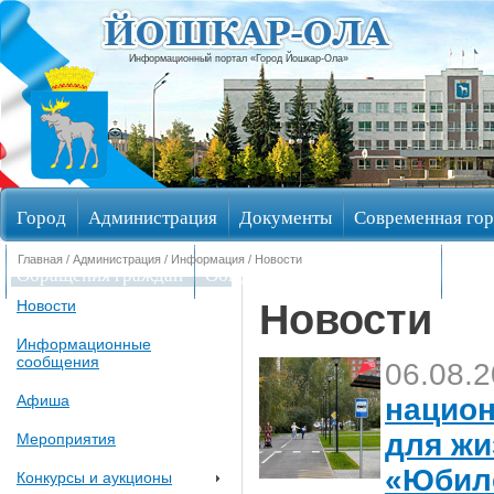
Информационный портал «Город Йошкар-Ола»
Город
Администрация
Документы
Современная гор
Главная
/
Администрация
/
Информация
/ Новости
Обращения граждан
Общественные обсуждения
Изби
Новости
Новости
Информационные
сообщения
06.08.
Афиша
национ
для жи
Мероприятия
«Юбил
Конкурсы и аукционы