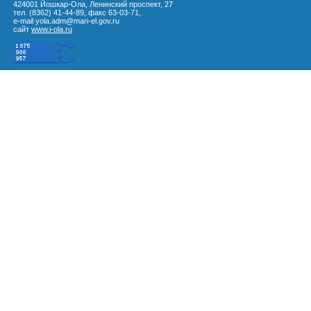
424001 Йошкар-Ола, Ленинский проспект, 27
тел. (8362) 41-44-89, факс 63-03-71,
e-mail yola.adm@mari-el.gov.ru
сайт
www.i-ola.ru