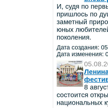
И, судя по пер
пришлось по ду
заметный приро
юных любителей 
поколения.
Дата создания: 05
Дата изменения: 0
05.08.
Ленина
фестив
8 авгу
состоится откр
национальных к