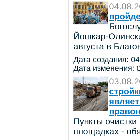
04.08.
пройде
Богосл
Йошкар-Олински
августа в Благ
Дата создания: 04
Дата изменения: 0
03.08.
стройк
являе
право
Пункты очистки
площадках - об