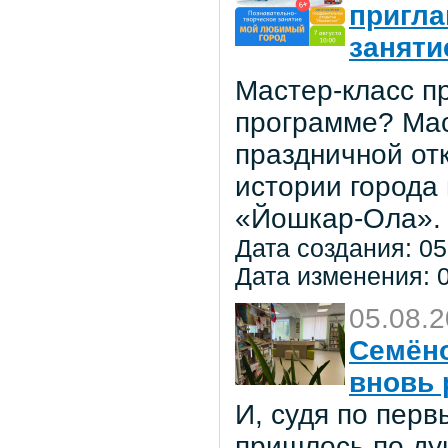
пригла
заняти
Мастер-класс пр
программе? Мас
праздничной от
истории города
«Йошкар-Ола».
Дата создания: 05
Дата изменения: 0
05.08.
Семёно
вновь 
И, судя по пер
пришлось по ду