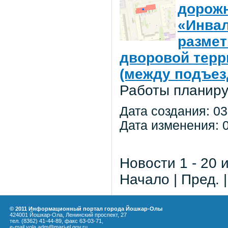
дорожн
«Инвал
размет
дворовой терр
(между подъез
Работы планиру
Дата создания: 03
Дата изменения: 0
Новости 1 - 20 
Начало | Пред. 
© 2011 Информационный портал города Йошкар-Олы
424001 Йошкар-Ола, Ленинский проспект, 27
тел. (8362) 41-44-89, факс 63-03-71,
e-mail yola.adm@mari-el.gov.ru