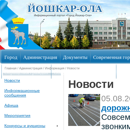
Информационный портал «Город Йошкар-Ола»
Город
Администрация
Документы
Современная гор
Главная
/
Администрация
/
Информация
/ Новости
Обращения граждан
Общественные обсуждения
Изби
Новости
Новости
Информационные
сообщения
05.08.
Афиша
дорож
Совсем
Мероприятия
звонки
Конкурсы и аукционы