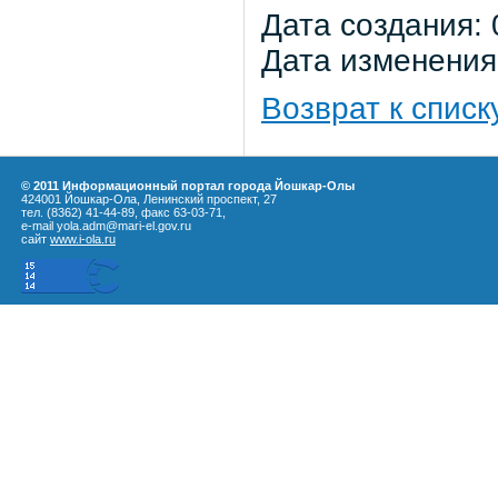
Дата создания: 
Дата изменения:
Возврат к списк
© 2011 Информационный портал города Йошкар-Олы
424001 Йошкар-Ола, Ленинский проспект, 27
тел. (8362) 41-44-89, факс 63-03-71,
e-mail yola.adm@mari-el.gov.ru
сайт
www.i-ola.ru