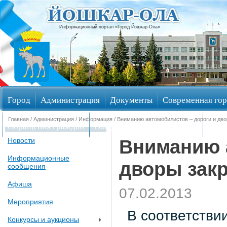
Информационный портал «Город Йошкар-Ола»
Город
Администрация
Документы
Современная гор
Главная
/
Администрация
/
Информация
/ Вниманию автомобилистов – дороги и дво
Обращения граждан
Общественные обсуждения
Изби
Вниманию 
Новости
Информационные
дворы закр
сообщения
Афиша
07.02.2013
Мероприятия
В соответствии
Конкурсы и аукционы