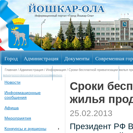
Информационный портал «Город Йошкар-Ола»
Город
Администрация
Документы
Современная гор
Главная
/
Администрация
/
Информация
/ Сроки бесплатной приватизации жилья п
Обращения граждан
Общественные обсуждения
Изби
Сроки бес
Новости
Информационные
жилья про
сообщения
Афиша
25.02.2013
Мероприятия
Президент РФ В
Конкурсы и аукционы