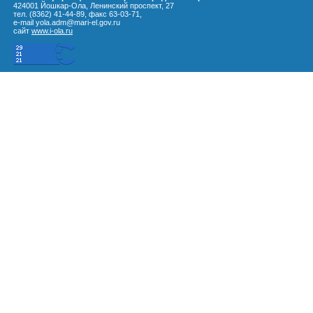
424001 Йошкар-Ола, Ленинский проспект, 27
тел. (8362) 41-44-89, факс 63-03-71,
e-mail yola.adm@mari-el.gov.ru
сайт
www.i-ola.ru