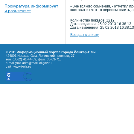
Прокуратура информирует
«Вне всякого сомнения, - отметил п
заставит их что-то переосмыслить, а
и разъясняет
Количество показов: 1212
Дата создания: 25.02.2013 16:38:13
Дата изменения: 25.02.2013 16:38:13
Возврат к списку
© 2011 Информационный портал города Йошкар-Олы
424001 Йошкар-Ола, Ленинский проспект, 27
тел. (8362) 41-44-89, факс 63-03-71,
e-mail yola.adm@mari-el.gov.ru
сайт
www.i-ola.ru