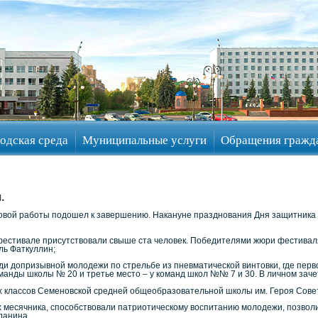
одская среда
Муниципальные услуги
Обращения гражд
.
вой работы подошел к завершению. Накануне празднования Дня защитника 
а фестивале присутствовали свыше ста человек. Победителями жюри фестивал
ль Фаткуллин;
ди допризывной молодежи по стрельбе из пневматической винтовки, где пер
оманды школы № 20 и третье место – у команд школ №№ 7 и 30. В личном зач
-х классов Семеновской средней общеобразовательной школы им. Героя Сове
 месячника, способствовали патриотическому воспитанию молодежи, позвол
данина.