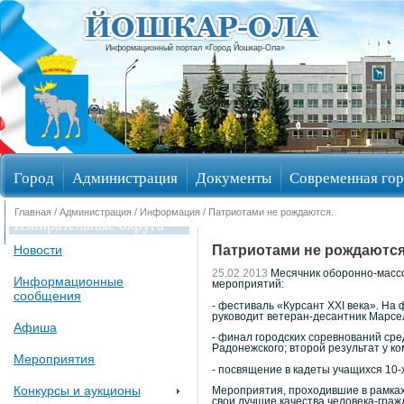
Информационный портал «Город Йошкар-Ола»
Город
Администрация
Документы
Современная гор
Главная
/
Администрация
/
Информация
/ Патриотами не рождаются.
Избирательные округа
Патриотами не рождаются
Новости
25.02.2013
Месячник оборонно-массо
Информационные
мероприятий:
сообщения
- фестиваль «Курсант ХХI века». Н
руководит ветеран-десантник Марсе
Афиша
- финал городских соревнований сре
Радонежского; второй результат у к
Мероприятия
- посвящение в кадеты учащихся 10
Конкурсы и аукционы
Мероприятия, проходившие в рамках
свои лучшие качества человека-граж