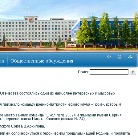
ан
Общественные обсуждения
Поиск
Отечества состоялись одни из наиболее интересных и массовых
я признало команду военно-патриотического клуба «Гром», которым
вое место заняли команды: школ №№ 23, 24 и гимназии имени Сергия
ете первенствовал Никита Краснов (школа № 24);
тского Союза В.Архипова.
или ей соприкоснуться с героическим прошлым нашей Родины и проявить