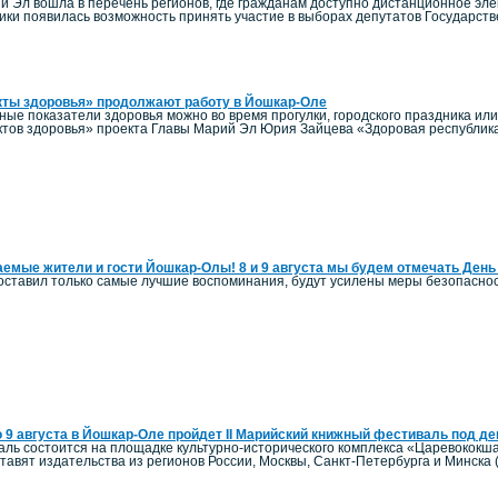
й Эл вошла в перечень регионов, где гражданам доступно дистанционное элек
ики появилась возможность принять участие в выборах депутатов Государст
кты здоровья» продолжают работу в Йошкар-Оле
ные показатели здоровья можно во время прогулки, городского праздника ил
тов здоровья» проекта Главы Марий Эл Юрия Зайцева «Здоровая республик
емые жители и гости Йошкар-Олы! 8 и 9 августа мы будем отмечать День
оставил только самые лучшие воспоминания, будут усилены меры безопаснос
о 9 августа в Йошкар-Оле пройдет II Марийский книжный фестиваль под д
ль состоится на площадке культурно-исторического комплекса «Царевококша
авят издательства из регионов России, Москвы, Санкт-Петербурга и Минска 