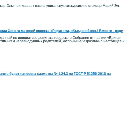
ар-Олы приглашает вас на уникальную экскурсию по столице Марий Эл.
нии Совета матерей проекта «Родители, объединяйтесь! Вместе - ради
озданный по инициативе депутата городского Собрания от партии «Единая
активных и неравнодушных родителей, которым небезразлично настоящее и
акже будет нанесена разметка № 1.24.3 по ГОСТ Р 51256-2018 на