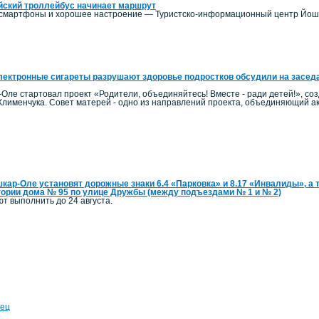
йский троллейбус начинает маршрут
е смартфоны и хорошее настроение — Туристско-информационный центр Йошк
лектронные сигареты разрушают здоровье подростков обсудили на заседа
-Оле стартовал проект «Родители, объединяйтесь! Вместе - ради детей!», с
Клименчука. Совет матерей - одно из направлений проекта, объединяющий 
кар-Оле установят дорожные знаки 6.4 «Парковка» и 8.17 «Инвалиды», а т
тории дома № 95 по улице Дружбы (между подъездами № 1 и № 2)
т выполнить до 24 августа.
ец