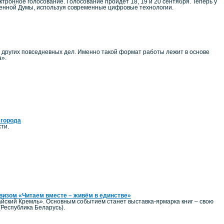
тронное голосование. Голосование пройдёт 18, 19 и 20 сентября. Теперь у
венной Думы, используя современные цифровые технологии.
и других повседневных дел. Именно такой формат работы лежит в основе
а».
 города
ти.
евизом «Читаем вместе – живём в единстве»
йский Кремль». Основным событием станет выставка-ярмарка книг – свою
(Республика Беларусь).