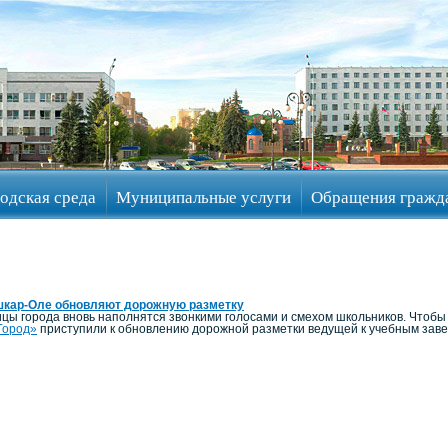
одская среда
Муниципальные услуги
Обращения гражд
шкар-Оле обновляют дорожную разметку
ицы города вновь наполнятся звонкими голосами и смехом школьников. Чтоб
Город»
приступили к обновлению дорожной разметки ведущей к учебным зав