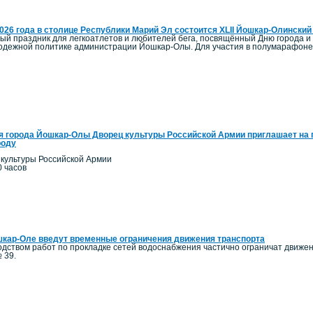
2026 года в столице Республики Марий Эл состоится XLII Йошкар-Олинск
ый праздник для легкоатлетов и любителей бега, посвящённый Дню города и
олодежной политике администрации Йошкар-Олы. Для участия в полумарафоне 
я города Йошкар-Олы Дворец культуры Российской Армии приглашает на 
роду
 культуры Российской Армии
0 часов
кар-Оле введут временные ограничения движения транспорта
одством работ по прокладке сетей водоснабжения частично ограничат движение
 39.