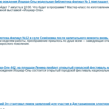
ю рождения Йошкар-Олы модельная библиотека-филиал № 1 приглашает 
йдет 7 августа в 10:00. Что будет в программе? Мастер-класс по изготовлен
ижной выставкой «Йошкар-Ола».
отека-филиал №12 в селе Семёновка после капитального ремонта вновь 
ым неделям работы, преображение пришлось по душе всем — заведующая отм
 взрослого поколения.
р-Оле 442: на площади Ленина пройдет открытый городской фестиваль 
ь рождения Йошкар-Олы состоится открытый городской фестиваль национальн
ий Эл стартовал прием заявлений для участия в Дистанционном электро