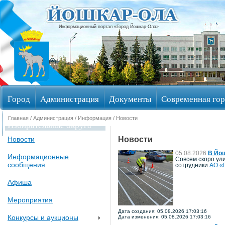
Информационный портал «Город Йошкар-Ола»
Город
Администрация
Документы
Современная гор
Главная
/
Администрация
/
Информация
/ Новости
Избирательные округа
Новости
Новости
05.08.2026
В Йо
Информационные
Совсем скоро ул
сообщения
сотрудники
АО «
Афиша
Мероприятия
Дата создания: 05.08.2026 17:03:16
Конкурсы и аукционы
Дата изменения: 05.08.2026 17:03:16