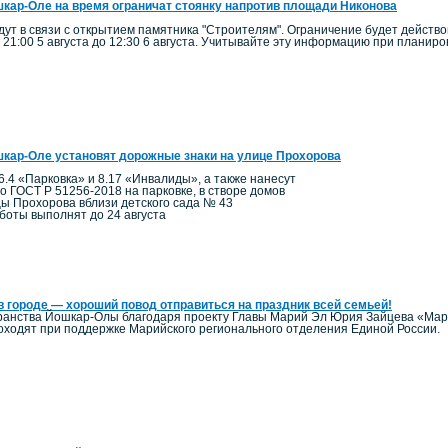
кар-Оле на время ограничат стоянку напротив площади Никонова
ут в связи с открытием памятника "Строителям". Ограничение будет действо
 21:00 5 августа до 12:30 6 августа. Учитывайте эту информацию при планир
кар-Оле установят дорожные знаки на улице Прохорова
6.4 «Парковка» и 8.17 «Инвалиды», а также нанесут
по ГОСТ Р 51256-2018 на парковке, в створе домов
цы Прохорова вблизи детского сада № 43
боты выполнят до 24 августа
в городе — хороший повод отправиться на праздник всей семьей!
ранства Йошкар-Олы благодаря проекту Главы Марий Эл Юрия Зайцева «Мари
ходят при поддержке Марийского регионального отделения Единой России.