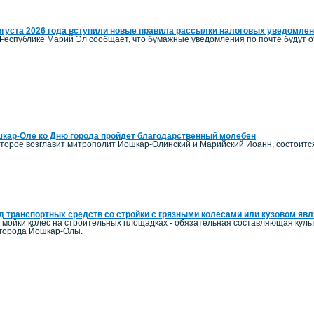
вгуста 2026 года вступили новые правила рассылки налоговых уведомле
Республике Марий Эл сообщает, что бумажные уведомления по почте будут от
кар-Оле ко Дню города пройдет благодарственный молебен
оторое возглавит митрополит Йошкар-Олинский и Марийский Иоанн, состоитс
 транспортных средств со стройки с грязными колесами или кузовом я
и мойки колес на строительных площадках - обязательная составляющая ку
 города Йошкар-Олы.