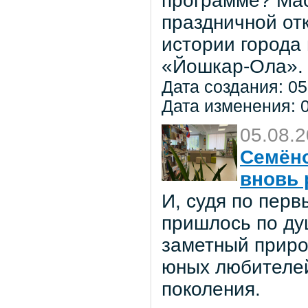
программе? Мас
праздничной от
истории города
«Йошкар-Ола».
Дата создания: 05
Дата изменения: 0
05.08.
Семёно
вновь 
И, судя по пер
пришлось по ду
заметный приро
юных любителей 
поколения.