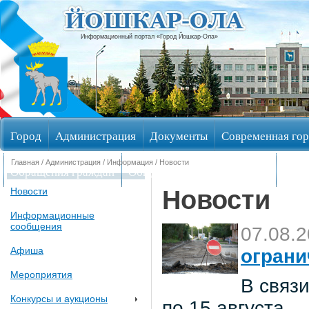
Информационный портал «Город Йошкар-Ола»
Город
Администрация
Документы
Современная гор
Главная
/
Администрация
/
Информация
/ Новости
Обращения граждан
Общественные обсуждения
Изби
Новости
Новости
Информационные
сообщения
07.08.
Афиша
ограни
Мероприятия
В связи
Конкурсы и аукционы
по 15 августа