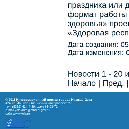
праздника или 
формат работы 
здоровья» прое
«Здоровая респ
Дата создания: 05
Дата изменения: 0
Новости 1 - 20 
Начало | Пред. 
© 2011 Информационный портал города Йошкар-Олы
424001 Йошкар-Ола, Ленинский проспект, 27
тел. (8362) 41-44-89, факс 63-03-71,
e-mail yola.adm@mari-el.gov.ru
сайт
www.i-ola.ru