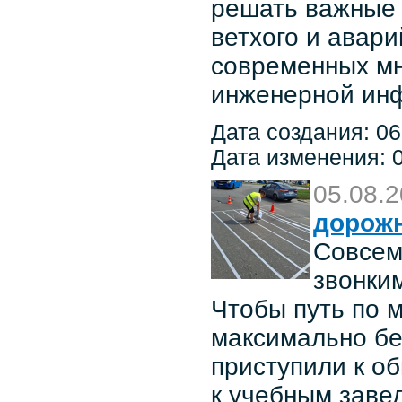
решать важные 
ветхого и авар
современных мн
инженерной инф
Дата создания: 06
Дата изменения: 0
05.08.
дорож
Совсем
звонки
Чтобы путь по 
максимально бе
приступили к о
к учебным заве