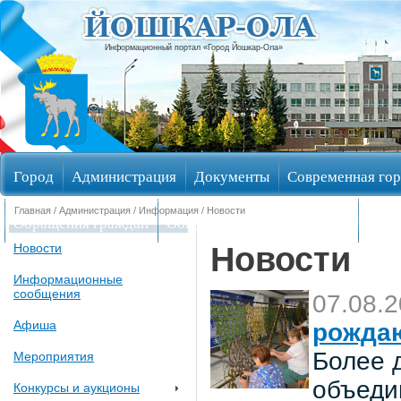
Информационный портал «Город Йошкар-Ола»
Город
Администрация
Документы
Современная гор
Главная
/
Администрация
/
Информация
/ Новости
Обращения граждан
Общественные обсуждения
Изби
Новости
Новости
Информационные
сообщения
07.08.
Афиша
рождаю
Более 
Мероприятия
объеди
Конкурсы и аукционы