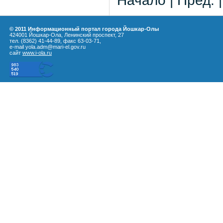
Начало | Пред. 
© 2011 Информационный портал города Йошкар-Олы
424001 Йошкар-Ола, Ленинский проспект, 27
тел. (8362) 41-44-89, факс 63-03-71,
e-mail yola.adm@mari-el.gov.ru
сайт
www.i-ola.ru