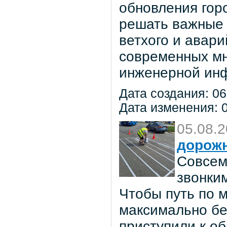
обновления гор
решать важные 
ветхого и авар
современных мн
инженерной инф
Дата создания: 06
Дата изменения: 0
05.08.
дорож
Совсем
звонки
Чтобы путь по 
максимально бе
приступили к о