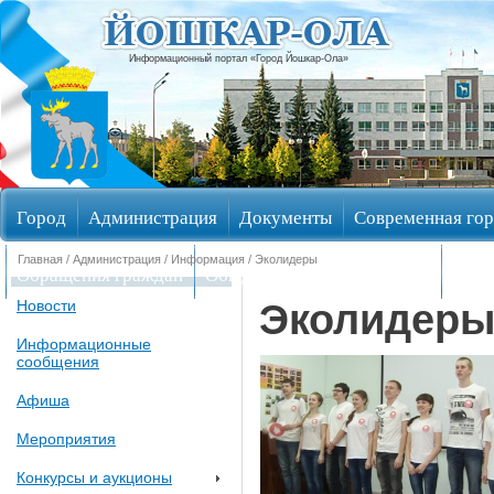
Информационный портал «Город Йошкар-Ола»
Город
Администрация
Документы
Современная гор
Главная
/
Администрация
/
Информация
/ Эколидеры
Обращения граждан
Общественные обсуждения
Изби
Эколидер
Новости
Информационные
сообщения
Афиша
Мероприятия
Конкурсы и аукционы