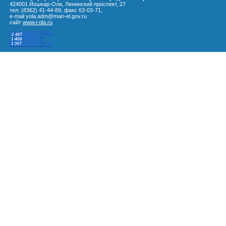
424001 Йошкар-Ола, Ленинский проспект, 27
тел. (8362) 41-44-89, факс 63-03-71,
e-mail yola.adm@mari-el.gov.ru
сайт
www.i-ola.ru