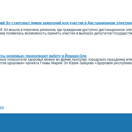
ий Эл стартовал прием заявлений для участия в Дистанционном электро
й Эл вошла в перечень регионов, где гражданам доступно дистанционное элек
ики появилась возможность принять участие в выборах депутатов Государст
кты здоровья» продолжают работу в Йошкар-Оле
ные показатели здоровья можно во время прогулки, городского праздника ил
тов здоровья» проекта Главы Марий Эл Юрия Зайцева «Здоровая республик
ец