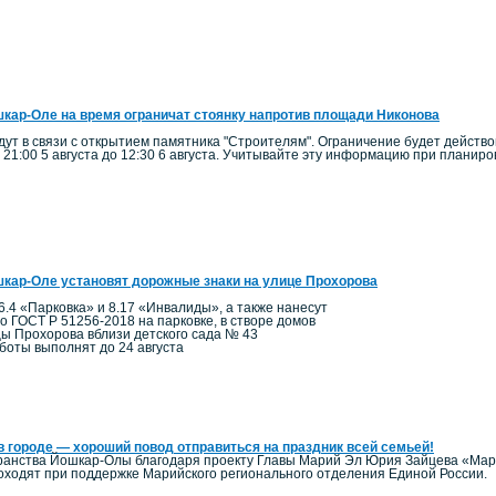
кар-Оле на время ограничат стоянку напротив площади Никонова
ут в связи с открытием памятника "Строителям". Ограничение будет действо
 21:00 5 августа до 12:30 6 августа. Учитывайте эту информацию при планир
кар-Оле установят дорожные знаки на улице Прохорова
6.4 «Парковка» и 8.17 «Инвалиды», а также нанесут
по ГОСТ Р 51256-2018 на парковке, в створе домов
цы Прохорова вблизи детского сада № 43
боты выполнят до 24 августа
в городе — хороший повод отправиться на праздник всей семьей!
ранства Йошкар-Олы благодаря проекту Главы Марий Эл Юрия Зайцева «Мари
ходят при поддержке Марийского регионального отделения Единой России.