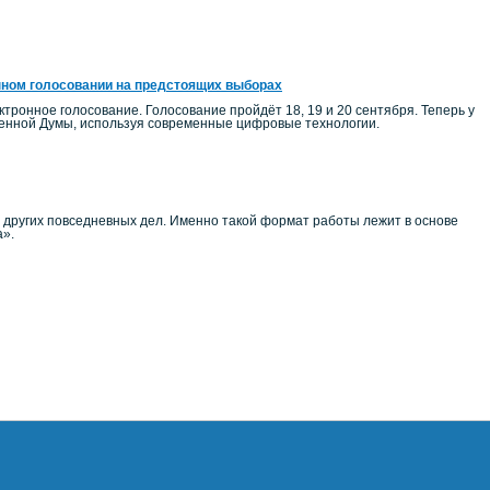
нном голосовании на предстоящих выборах
тронное голосование. Голосование пройдёт 18, 19 и 20 сентября. Теперь у
венной Думы, используя современные цифровые технологии.
и других повседневных дел. Именно такой формат работы лежит в основе
а».