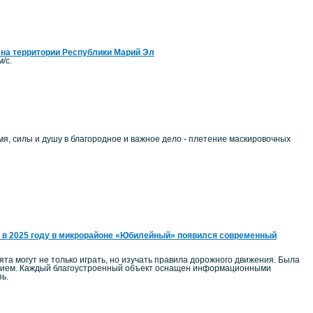
 на территории Республики Марий Эл
/с.
, силы и душу в благородное и важное дело - плетение маскировочных
 в 2025 году в микрорайоне «Юбилейный» появился современный
а могут не только играть, но изучать правила дорожного движения. Была
ением. Каждый благоустроенный объект оснащен информационными
ь.