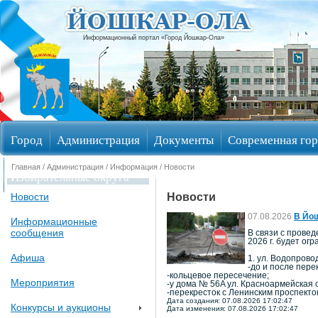
Информационный портал «Город Йошкар-Ола»
Город
Администрация
Документы
Современная гор
Главная
/
Администрация
/
Информация
/ Новости
Избирательные округа
Новости
Новости
07.08.2026
В Йош
Информационные
сообщения
В связи с провед
2026 г. будет ог
Афиша
1. ул. Водопрово
-до и после пере
-кольцевое пересечение;
Мероприятия
-у дома № 56A ул. Красноармейская 
-перекресток с Ленинским проспекто
Дата создания: 07.08.2026 17:02:47
Конкурсы и аукционы
Дата изменения: 07.08.2026 17:02:47