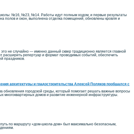
школы: №16, №23, №14. Работы идут полным ходом, и первые результаты
на полов и окон, выполнена отделка помещений, обновлены кровля и
 это не случайно — именно данный сквер традиционно является главной
т расширить репертуар и формат проводимых событий, обеспечить
ей праздников.
ения архитектуры и градостроительства Алексей Поляков пообщался с
ма обновления городской среды, который помогает решать важные вопросы
ных многоквартирных домов и развитие инженерной инфраструктуры.
ы путь по маршруту «дом-школа-дом» был максимально безопасным,
едениям.