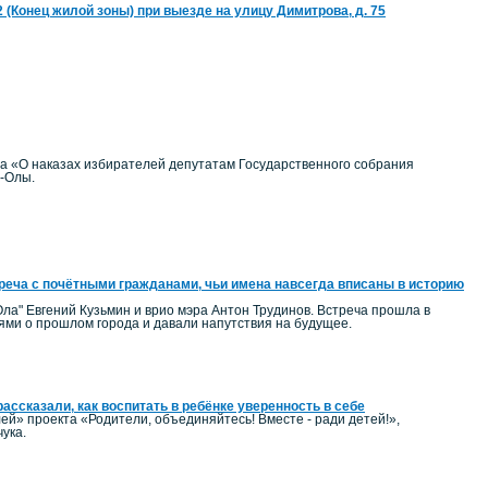
22 (Конец жилой зоны) при выезде на улицу Димитрова, д. 75
на «О наказах избирателей депутатам Государственного собрания
р-Олы.
реча с почётными гражданами, чьи имена навсегда вписаны в историю
ла" Евгений Кузьмин и врио мэра Антон Трудинов. Встреча прошла в
ми о прошлом города и давали напутствия на будущее.
ассказали, как воспитать в ребёнке уверенность в себе
ей» проекта «Родители, объединяйтесь! Вместе - ради детей!»,
ука.