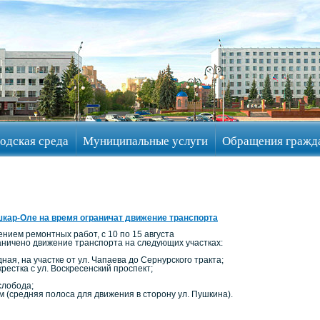
одская среда
Муниципальные услуги
Обращения гражд
кар-Оле на время ограничат движение транспорта
ением ремонтных работ, с 10 по 15 августа
раничено движение транспорта на следующих участках:
дная, на участке от ул. Чапаева до Сернурского тракта;
крестка с ул. Воскресенский проспект;
слобода;
м (средняя полоса для движения в сторону ул. Пушкина).