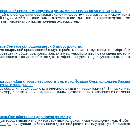
ональный проект «Молодёжь и дети» меняет облик школ Йошкар-Олы
штабные обновления образовательной инфраструктуры затронули сразу три 
й трудоёмкий этап капитального ремонта позади: в школах произведена заме
емы, уложена плитка, выполнена окраска стен.
ере Семёновка продолжается благоустройство
мя подрядной организацией ведутся работы по монтажу сцены с гримёркой, и
роведения общепоселковых праздничных мероприятий. Новая сцена позволи
ганизацию выступлений и создать комфортные условия для участников и гост
ддверии Дня строителя заместитель мэра Йошкар-Олы, начальник Управл
зеты "Йошкар-Ола"
ов обсудили реализацию комплексного развития территории (КРТ) – механиз
пример, снос ветхого и аварийного жилья, возможность возведения современ
шкар-Оле обновляют дорожную разметку
ицы города вновь наполнятся звонкими голосами и смехом школьников. Чтоб
Город»
приступили к обновлению дорожной разметки ведущей к учебным зав