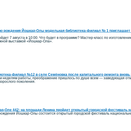
ю рождения Йошкар-Олы модельная библиотека-филиал № 1 приглашает 
йдет 7 августа в 10:00. Что будет в программе? Мастер-класс по изготовлен
ижной выставкой «Йошкар-Ола».
отека-филиал №12 в селе Семёновка после капитального ремонта вновь 
ым неделям работы, преображение пришлось по душе всем — заведующая отм
 взрослого поколения.
р-Оле 442: на площади Ленина пройдет открытый городской фестиваль 
ь рождения Йошкар-Олы состоится открытый городской фестиваль национальн