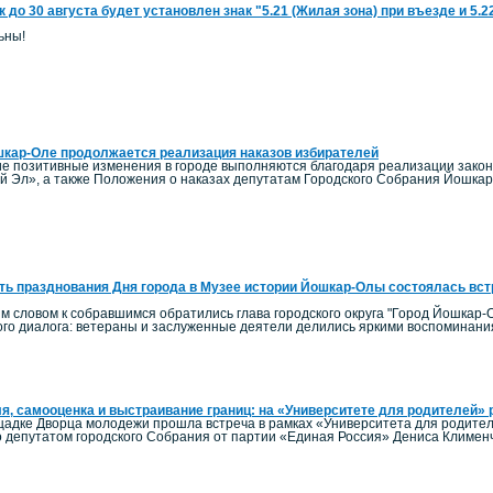
к до 30 августа будет установлен знак "5.21 (Жилая зона) при въезде и 5.
ьны!
кар-Оле продолжается реализация наказов избирателей
гие позитивные изменения в городе выполняются благодаря реализации зако
й Эл», а также Положения о наказах депутатам Городского Собрания Йошка
ть празднования Дня города в Музее истории Йошкар-Олы состоялась вст
м словом к собравшимся обратились глава городского округа "Город Йошкар-О
го диалога: ветераны и заслуженные деятели делились яркими воспоминания
я, самооценка и выстраивание границ: на «Университете для родителей» р
ощадке Дворца молодежи прошла встреча в рамках «Университета для родител
 депутатом городского Собрания от партии «Единая Россия» Дениса Клименч