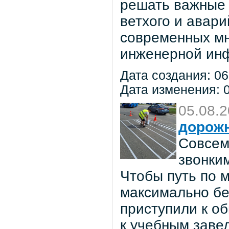
решать важные 
ветхого и авар
современных мн
инженерной инф
Дата создания: 06
Дата изменения: 0
05.08.
дорож
Совсем
звонки
Чтобы путь по 
максимально бе
приступили к о
к учебным заве