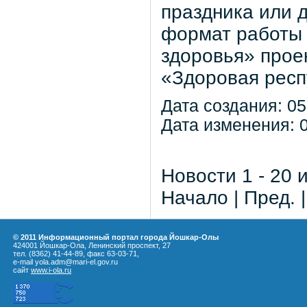
праздника или 
формат работы 
здоровья» прое
«Здоровая респ
Дата создания: 05
Дата изменения: 0
Новости 1 - 20 
Начало | Пред. 
© 2011 Информационный портал города Йошкар-Олы
424001 Йошкар-Ола, Ленинский проспект, 27
тел. (8362) 41-44-89, факс 63-03-71,
e-mail yola.adm@mari-el.gov.ru
сайт
www.i-ola.ru