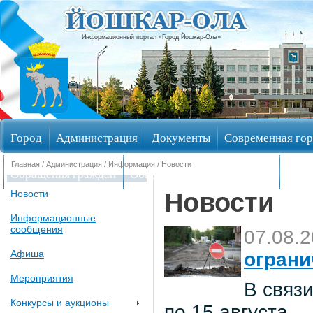
Информационный портал «Город Йошкар-Ола»
Город
Администрация
Документы
Современная гор
Главная
/
Администрация
/
Информация
/ Новости
Обращения граждан
Общественные обсуждения
Изби
Новости
Новости
Информационные
сообщения
07.08.
Афиша
ограни
Мероприятия
В связи
Конкурсы и аукционы
по 15 августа