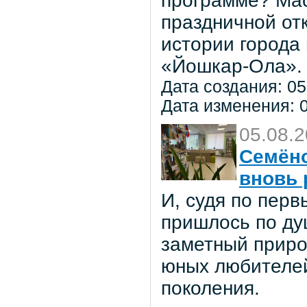
программе? Мас
праздничной от
истории города
«Йошкар-Ола».
Дата создания: 05
Дата изменения: 0
05.08.
Семёно
вновь 
И, судя по пер
пришлось по ду
заметный приро
юных любителей 
поколения.