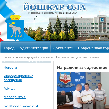
Информационный портал «Город Йошкар-Ола»
Город
Администрация
Документы
Современная гор
Главная
/
Администрация
/
Информация
/ Наградили за содействие полиции
Избирательные округа
Наградили за содействие
Новости
Информационные
сообщения
Афиша
Мероприятия
Конкурсы и аукционы