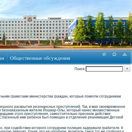
ан
Общественные обсуждения
Поиск
тными грамотами министерства граждан, которые помогли сотрудникам
спешного раскрытия резонансных преступлений. Так, в мае своевременное
ти безнаказанным жителю Йошкар-Олы, который нанес множественные
видцами этого преступления, самостоятельно пресекли действия
 Спасенный ими ребенок был помещен в отделение реанимации Детской
, при содействии которого сотрудники полиции задержали грабителя. 6
ущую девушку. Узнав, что ее ограбили, водитель такси тут же сообщил о