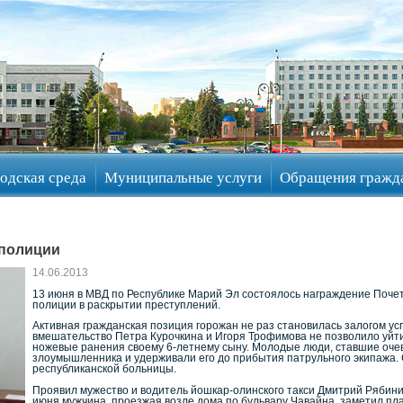
одская среда
Муниципальные услуги
Обращения гражд
 полиции
14.06.2013
13 июня в МВД по Республике Марий Эл состоялось награждение Поче
полиции в раскрытии преступлений.
Активная гражданская позиция горожан не раз становилась залогом у
вмешательство Петра Курочкина и Игоря Трофимова не позволило уй
ножевые ранения своему 6-летнему сыну. Молодые люди, ставшие оче
злоумышленника и удерживали его до прибытия патрульного экипажа.
республиканской больницы.
Проявил мужество и водитель йошкар-олинского такси Дмитрий Рябинин
июня мужчина, проезжая возле дома по бульвару Чавайна, заметил плач