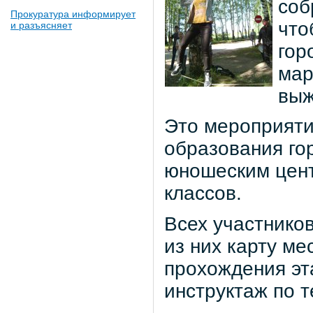
соб
Прокуратура информирует
что
и разъясняет
гор
мар
выж
Это мероприяти
образования го
юношеским цент
классов.
Всех участнико
из них карту ме
прохождения эт
инструктаж по т