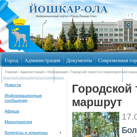
Информационный портал «Город Йошкар-Ола»
Город
Администрация
Документы
Современная гор
Главная
/
Администрация
/
Информация
/ Городской туристско-краеведческий мар
Обращения граждан
Общественные обсуждения
Изби
Городской 
Новости
Информационные
маршрут
сообщения
Афиша
17.
Мероприятия
Бол
Конкурсы и аукционы