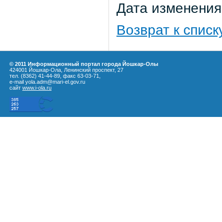
Дата изменения:
Возврат к списк
© 2011 Информационный портал города Йошкар-Олы
424001 Йошкар-Ола, Ленинский проспект, 27
тел. (8362) 41-44-89, факс 63-03-71,
e-mail yola.adm@mari-el.gov.ru
сайт
www.i-ola.ru