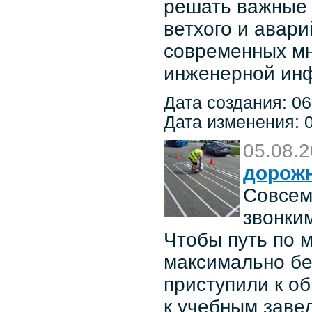
решать важные 
ветхого и авар
современных мн
инженерной инф
Дата создания: 06
Дата изменения: 0
05.08.
дорож
Совсем
звонки
Чтобы путь по 
максимально бе
приступили к о
к учебным заве