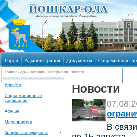
Информационный портал «Город Йошкар-Ола»
Город
Администрация
Документы
Современная гор
Главная
/
Администрация
/
Информация
/ Новости
Обращения граждан
Общественные обсуждения
Изби
Новости
Новости
Информационные
сообщения
07.08.
Афиша
ограни
Мероприятия
В связи
Конкурсы и аукционы
по 15 августа