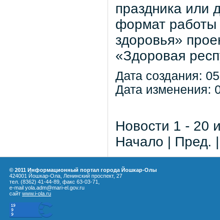
праздника или 
формат работы 
здоровья» прое
«Здоровая респ
Дата создания: 05
Дата изменения: 0
Новости 1 - 20 
Начало | Пред. 
© 2011 Информационный портал города Йошкар-Олы
424001 Йошкар-Ола, Ленинский проспект, 27
тел. (8362) 41-44-89, факс 63-03-71,
e-mail yola.adm@mari-el.gov.ru
сайт
www.i-ola.ru