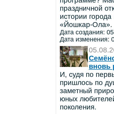
программе? Мас
праздничной от
истории города
«Йошкар-Ола».
Дата создания: 05
Дата изменения: 0
05.08.
Семёно
вновь 
И, судя по пер
пришлось по ду
заметный приро
юных любителей 
поколения.