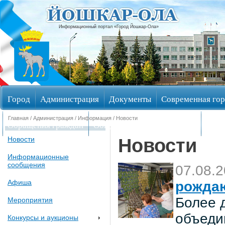
Информационный портал «Город Йошкар-Ола»
Город
Администрация
Документы
Современная гор
Главная
/
Администрация
/
Информация
/ Новости
Обращения граждан
Общественные обсуждения
Изби
Новости
Новости
Информационные
сообщения
07.08.
Афиша
рождаю
Более 
Мероприятия
объеди
Конкурсы и аукционы