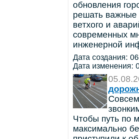
обновления гор
решать важные 
ветхого и авар
современных мн
инженерной инф
Дата создания: 06
Дата изменения: 0
05.08.
дорож
Совсем
звонки
Чтобы путь по 
максимально бе
приступили к о