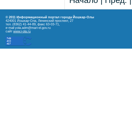
Начало | Пред. 
© 2011 Информационный портал города Йошкар-Олы
424001 Йошкар-Ола, Ленинский проспект, 27
тел. (8362) 41-44-89, факс 63-03-71,
e-mail yola.adm@mari-el.gov.ru
сайт
www.i-ola.ru