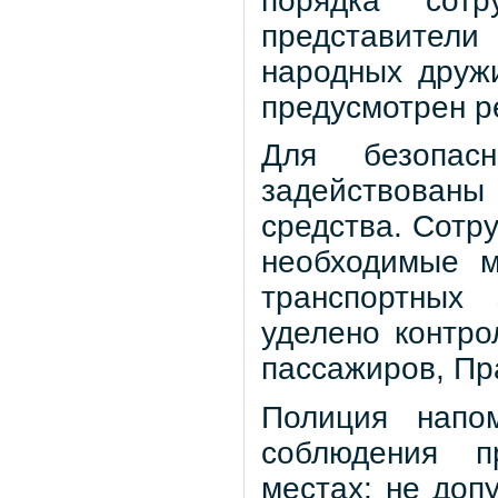
порядка сотр
представител
народных друж
предусмотрен р
Для безопас
задействован
средства. Сотр
необходимые м
транспортных
уделено контр
пассажиров, Пр
Полиция напо
соблюдения п
местах: не доп