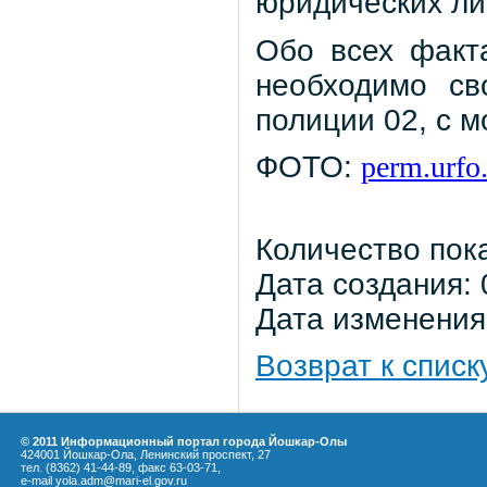
юридических лиц
Обо всех факт
необходимо св
полиции 02, с м
ФОТО:
perm.urfo
Количество пок
Дата создания: 
Дата изменения:
Возврат к списк
© 2011 Информационный портал города Йошкар-Олы
424001 Йошкар-Ола, Ленинский проспект, 27
тел. (8362) 41-44-89, факс 63-03-71,
e-mail yola.adm@mari-el.gov.ru