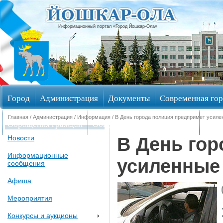
Информационный портал «Город Йошкар-Ола»
Город
Администрация
Документы
Современная гор
Главная
/
Администрация
/
Информация
/ В День города полиция предпримет усил
Обращения граждан
Общественные обсуждения
Изби
В День гор
Новости
Информационные
усиленные
сообщения
Афиша
Мероприятия
Конкурсы и аукционы